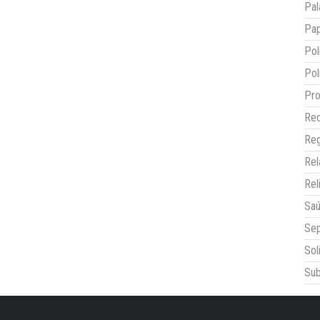
Pal
Pap
Pol
Pol
Pro
Red
Reg
Re
Rel
Sa
Sep
Sol
Sub