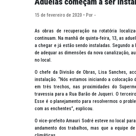
Aduelas começam a ser instal
15 de fevereiro de 2020 • Por -
As obras de recuperação na rotatória localiz
continuam. Na manhã de quinta-feira, 13, as adue
a chegar e já estão sendo instaladas. Segundo a P
de adequar as dimensões da nova canalização, a
no local.
O chefe da Divisão de Obras, Lisa Sanches, a
instalação. “Nós estamos iniciando a colocação 
em três trechos, nas proximidades do Superme
travessia para a Rua Barão de Juqueri. O terceiro
Esse é o planejamento para resolvermos o proble
com as enchentes”, explicou.
O vice-prefeito Amauri Sodré esteve no local par
andamento dos trabalhos, mas que a equipe de 
climáticas.