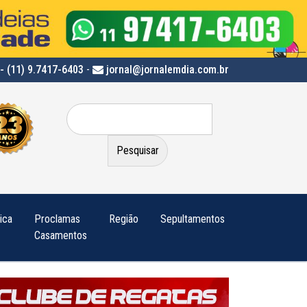
- (11) 9.7417-6403
-
jornal@jornalemdia.com.br
Pesquisar
por:
tica
Proclamas
Região
Sepultamentos
Casamentos