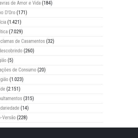
avras de Amor e Vida
(184)
o D'Oro
(171)
ícia
(1.421)
ítica
(7.029)
clamas de Casamentos
(32)
escobrindo
(260)
ião
(5)
lações de Consumo
(20)
igião
(1.023)
úde
(2.151)
ultamentos
(315)
idariedade
(14)
-Versão
(228)