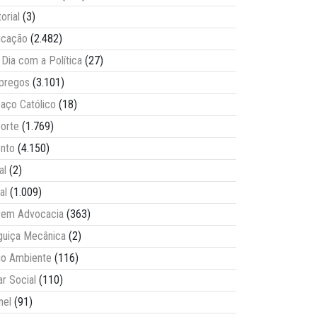
torial
(3)
ucação
(2.482)
Dia com a Política
(27)
pregos
(3.101)
aço Católico
(18)
orte
(1.769)
nto
(4.150)
al
(2)
al
(1.009)
vem Advocacia
(363)
guiça Mecânica
(2)
o Ambiente
(116)
ar Social
(110)
nel
(91)