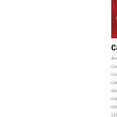
C
Amb
Co
Crô
Cul
Dir
Edi
Edi
ED