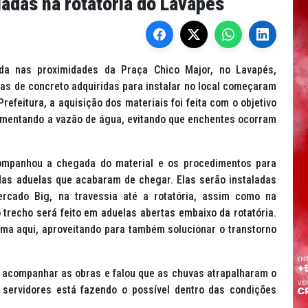
adas na rotatória do Lavapés
ada nas proximidades da Praça Chico Major, no Lavapés,
las de concreto adquiridas para instalar no local começaram
refeitura, a aquisição dos materiais foi feita com o objetivo
umentando a vazão de água, evitando que enchentes ocorram
companhou a chegada do material e os procedimentos para
das aduelas que acabaram de chegar. Elas serão instaladas
rcado Big, na travessia até a rotatória, assim como na
 trecho será feito em aduelas abertas embaixo da rotatória.
ma aqui, aproveitando para também solucionar o transtorno
a acompanhar as obras e falou que as chuvas atrapalharam o
servidores está fazendo o possível dentro das condições