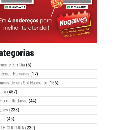
ategorias
iente Em Dia
(5)
nexões Humanas
(17)
nicas de um Sol Nascente
(156)
tura
(457)
eto da Redação
(44)
ções
(238)
tais
(45)
ITH CULTURA
(239)