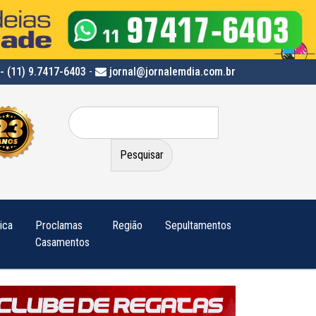
- (11) 9.7417-6403
-
jornal@jornalemdia.com.br
Pesquisar
por:
tica
Proclamas
Região
Sepultamentos
Casamentos