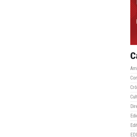
C
Amb
Co
Crô
Cul
Dir
Edi
Edi
ED