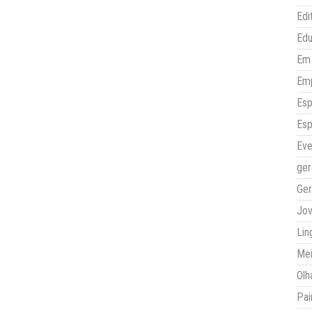
Edi
Ed
Em 
Em
Esp
Esp
Eve
ger
Ger
Jo
Lin
Mei
Olh
Pai