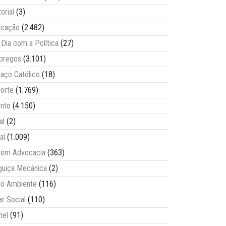
torial
(3)
ucação
(2.482)
Dia com a Política
(27)
pregos
(3.101)
aço Católico
(18)
orte
(1.769)
nto
(4.150)
al
(2)
al
(1.009)
vem Advocacia
(363)
guiça Mecânica
(2)
o Ambiente
(116)
ar Social
(110)
nel
(91)