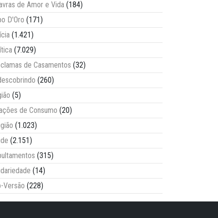
avras de Amor e Vida
(184)
o D'Oro
(171)
ícia
(1.421)
ítica
(7.029)
clamas de Casamentos
(32)
escobrindo
(260)
ião
(5)
lações de Consumo
(20)
igião
(1.023)
úde
(2.151)
ultamentos
(315)
idariedade
(14)
-Versão
(228)