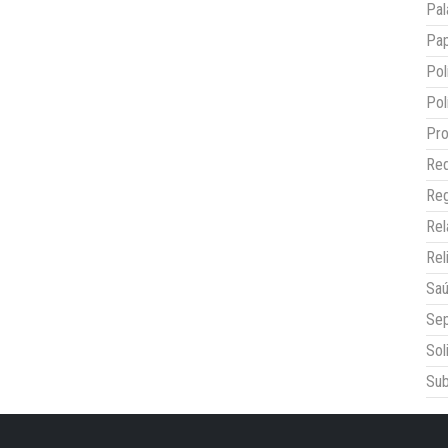
Pal
Pap
Pol
Pol
Pro
Red
Reg
Re
Rel
Sa
Sep
Sol
Sub