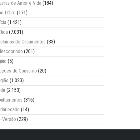
avras de Amor e Vida
(184)
o D'Oro
(171)
ícia
(1.421)
ítica
(7.031)
clamas de Casamentos
(33)
escobrindo
(261)
ião
(5)
lações de Consumo
(20)
igião
(1.023)
úde
(2.153)
ultamentos
(316)
idariedade
(14)
-Versão
(229)