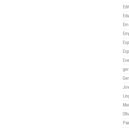
Edi
Ed
Em 
Em
Esp
Esp
Eve
ger
Ger
Jo
Lin
Mei
Olh
Pai