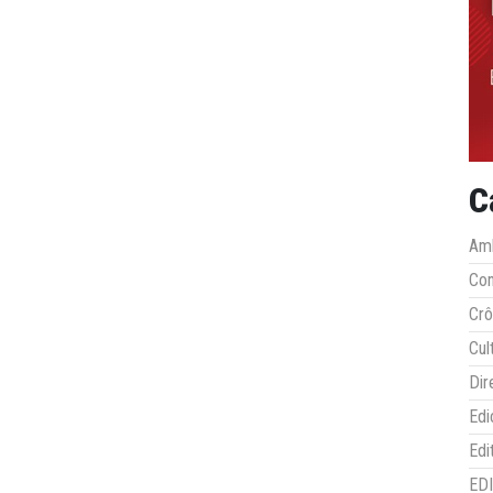
C
Amb
Co
Crô
Cul
Dir
Edi
Edi
ED