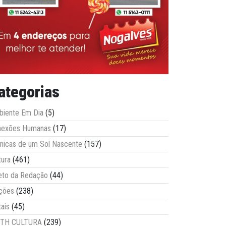
ategorias
iente Em Dia
(5)
nexões Humanas
(17)
nicas de um Sol Nascente
(157)
tura
(461)
eto da Redação
(44)
ções
(238)
tais
(45)
ITH CULTURA
(239)