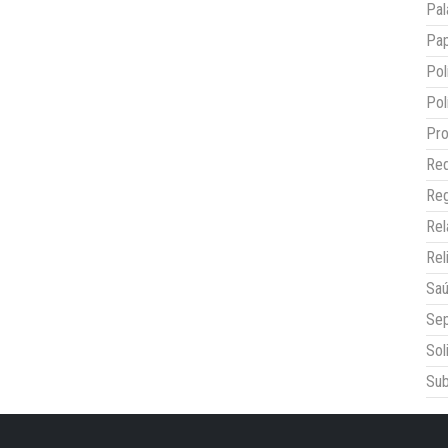
Pal
Pap
Pol
Pol
Pro
Red
Reg
Re
Rel
Sa
Sep
Sol
Sub