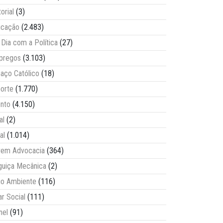
torial
(3)
ucação
(2.483)
Dia com a Política
(27)
pregos
(3.103)
aço Católico
(18)
orte
(1.770)
nto
(4.150)
al
(2)
al
(1.014)
vem Advocacia
(364)
guiça Mecânica
(2)
o Ambiente
(116)
ar Social
(111)
nel
(91)