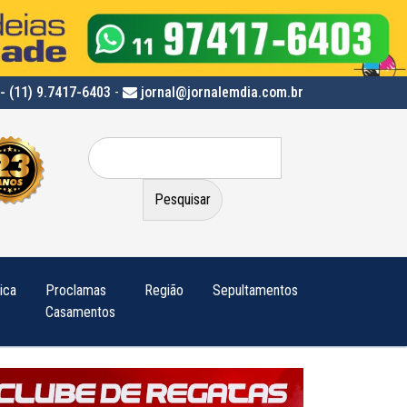
- (11) 9.7417-6403
-
jornal@jornalemdia.com.br
Pesquisar
por:
tica
Proclamas
Região
Sepultamentos
Casamentos