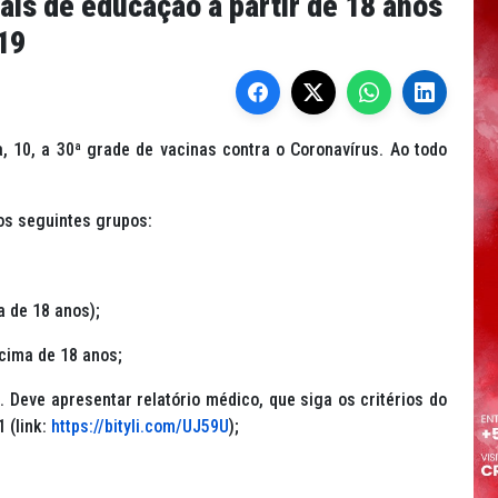
is de educação a partir de 18 anos
19
, 10, a 30ª grade de vacinas contra o Coronavírus. Ao todo
 os seguintes grupos:
 de 18 anos);
acima de 18 anos;
Deve apresentar relatório médico, que siga os critérios do
 (link:
https://bityli.com/UJ59U
);