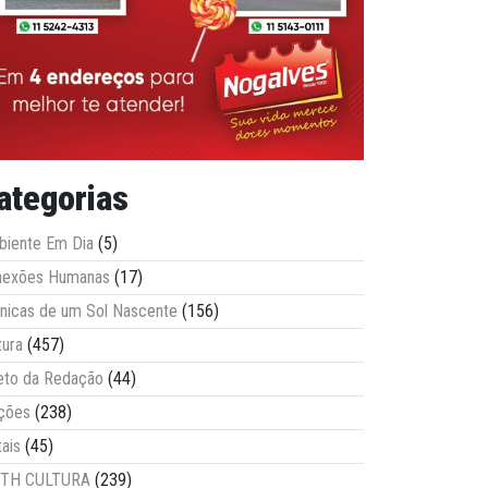
ategorias
iente Em Dia
(5)
nexões Humanas
(17)
nicas de um Sol Nascente
(156)
tura
(457)
eto da Redação
(44)
ções
(238)
tais
(45)
ITH CULTURA
(239)