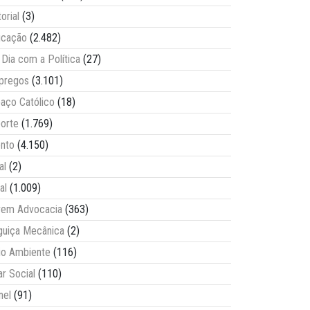
torial
(3)
ucação
(2.482)
Dia com a Política
(27)
pregos
(3.101)
aço Católico
(18)
orte
(1.769)
nto
(4.150)
al
(2)
al
(1.009)
vem Advocacia
(363)
guiça Mecânica
(2)
o Ambiente
(116)
ar Social
(110)
nel
(91)