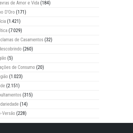
avras de Amor e Vida
(184)
o D'Oro
(171)
ícia
(1.421)
ítica
(7.029)
clamas de Casamentos
(32)
escobrindo
(260)
ião
(5)
lações de Consumo
(20)
igião
(1.023)
úde
(2.151)
ultamentos
(315)
idariedade
(14)
-Versão
(228)