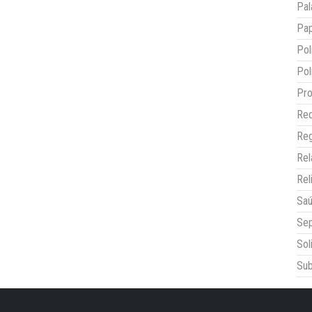
Pal
Pap
Pol
Pol
Pro
Red
Reg
Re
Rel
Sa
Sep
Sol
Sub