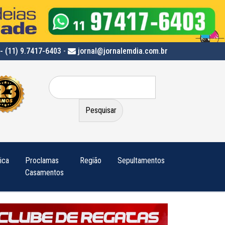
- (11) 9.7417-6403
-
jornal@jornalemdia.com.br
Pesquisar
por:
tica
Proclamas
Região
Sepultamentos
Casamentos