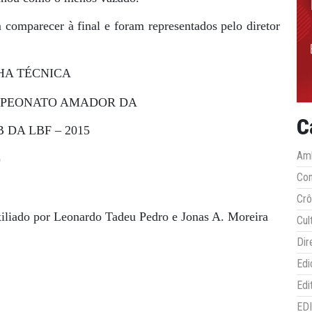
comparecer à final e foram representados pelo diretor
HA TÉCNICA
MPEONATO AMADOR DA
C
B DA LBF – 2015
Amb
)
Co
Crô
xiliado por Leonardo Tadeu Pedro e Jonas A. Moreira
Cul
Dir
Edi
Edi
ED