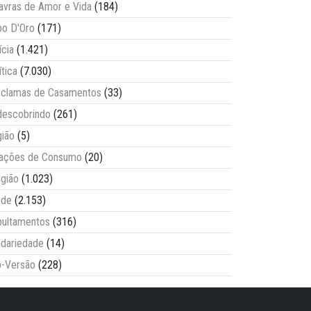
avras de Amor e Vida
(184)
o D'Oro
(171)
ícia
(1.421)
ítica
(7.030)
clamas de Casamentos
(33)
escobrindo
(261)
ião
(5)
lações de Consumo
(20)
igião
(1.023)
úde
(2.153)
ultamentos
(316)
idariedade
(14)
-Versão
(228)