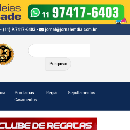
- (11) 9.7417-6403
-
jornal@jornalemdia.com.br
Pesquisar
por:
tica
Proclamas
Região
Sepultamentos
Casamentos