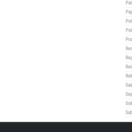
Pal
Pap
Pol
Pol
Pro
Red
Reg
Re
Rel
Sa
Sep
Sol
Sub