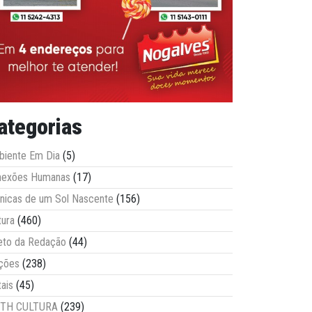
ategorias
iente Em Dia
(5)
nexões Humanas
(17)
nicas de um Sol Nascente
(156)
tura
(460)
eto da Redação
(44)
ções
(238)
tais
(45)
ITH CULTURA
(239)