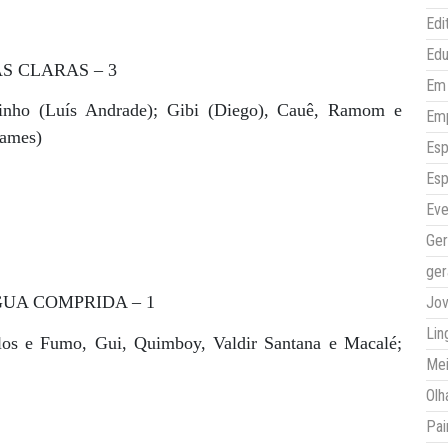
Edi
Ed
S CLARAS – 3
Em 
inho (Luís Andrade); Gibi (Diego), Cauê, Ramom e
Em
James)
Esp
Esp
Eve
Ger
ger
UA COMPRIDA – 1
Jo
Lin
los e Fumo, Gui, Quimboy, Valdir Santana e Macalé;
Mei
Olh
Pai