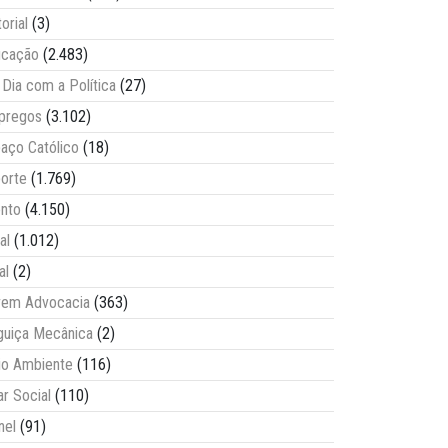
torial
(3)
ucação
(2.483)
Dia com a Política
(27)
pregos
(3.102)
aço Católico
(18)
orte
(1.769)
nto
(4.150)
al
(1.012)
al
(2)
vem Advocacia
(363)
guiça Mecânica
(2)
o Ambiente
(116)
ar Social
(110)
nel
(91)