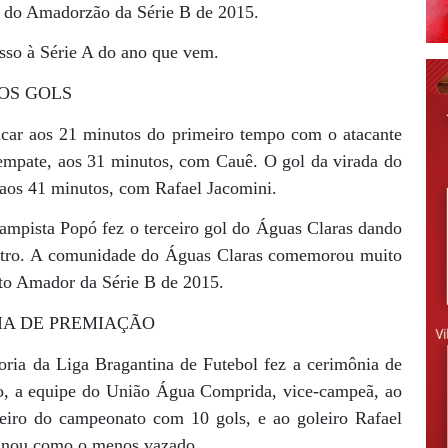
to do Amadorzão da Série B de 2015.
esso à Série A do ano que vem.
OS GOLS
car aos 21 minutos do primeiro tempo com o atacante
empate, aos 31 minutos, com Cauê. O gol da virada do
, aos 41 minutos, com Rafael Jacomini.
mpista Popó fez o terceiro gol do Águas Claras dando
árbitro. A comunidade do Águas Claras comemorou muito
to Amador da Série B de 2015.
IA DE PREMIAÇÃO
toria da Liga Bragantina de Futebol fez a cerimônia de
o, a equipe do União Água Comprida, vice-campeã, ao
heiro do campeonato com 10 gols, e ao goleiro Rafael
inou como o menos vazado.