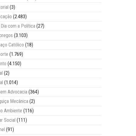
torial
(3)
ucação
(2.483)
Dia com a Política
(27)
pregos
(3.103)
aço Católico
(18)
orte
(1.769)
nto
(4.150)
al
(2)
al
(1.014)
vem Advocacia
(364)
guiça Mecânica
(2)
o Ambiente
(116)
ar Social
(111)
nel
(91)