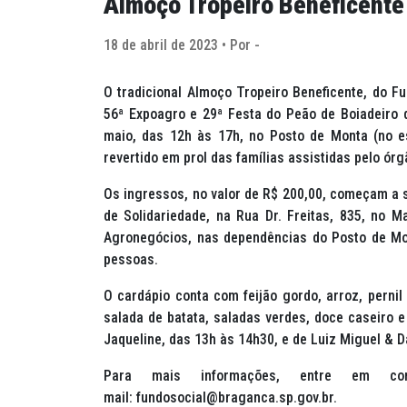
Almoço Tropeiro Beneficente
18 de abril de 2023 • Por -
O tradicional Almoço Tropeiro Beneficente, do F
56ª Expoagro e 29ª Festa do Peão de Boiadeiro d
maio, das 12h às 17h, no Posto de Monta (no e
revertido em prol das famílias assistidas pelo órg
Os ingressos, no valor de R$ 200,00, começam a s
de Solidariedade, na Rua Dr. Freitas, 835, no 
Agronegócios, nas dependências do Posto de Mon
pessoas.
O cardápio conta com feijão gordo, arroz, pernil 
salada de batata, saladas verdes, doce caseiro e
Jaqueline, das 13h às 14h30, e de Luiz Miguel & D
Para mais informações, entre em c
mail: fundosocial@braganca.sp.gov.br.