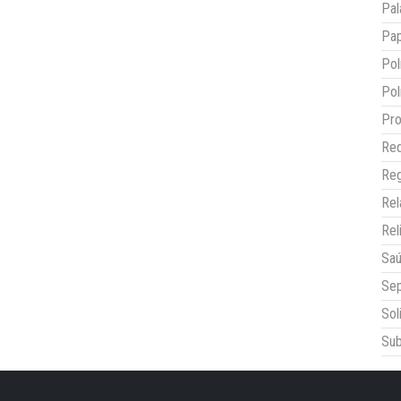
Pal
Pap
Pol
Pol
Pro
Red
Reg
Re
Rel
Sa
Sep
Sol
Sub