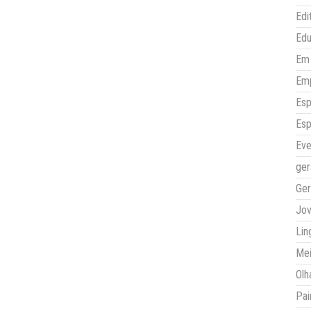
Edi
Ed
Em 
Em
Esp
Esp
Eve
ger
Ger
Jo
Lin
Mei
Olh
Pai