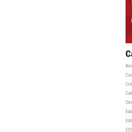
C
Amb
Co
Crô
Cul
Dir
Edi
Edi
ED