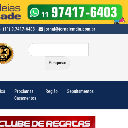
- (11) 9.7417-6403
-
jornal@jornalemdia.com.br
Pesquisar
por:
tica
Proclamas
Região
Sepultamentos
Casamentos