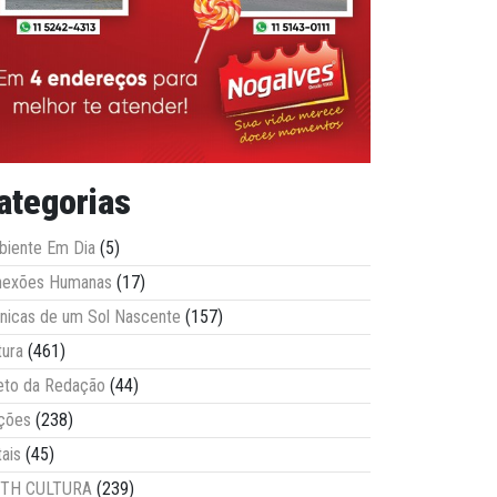
ategorias
iente Em Dia
(5)
nexões Humanas
(17)
nicas de um Sol Nascente
(157)
tura
(461)
eto da Redação
(44)
ções
(238)
tais
(45)
ITH CULTURA
(239)