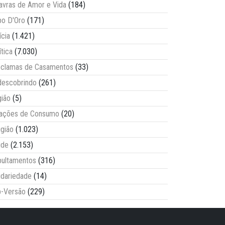
avras de Amor e Vida
(184)
o D'Oro
(171)
ícia
(1.421)
ítica
(7.030)
clamas de Casamentos
(33)
escobrindo
(261)
ião
(5)
lações de Consumo
(20)
igião
(1.023)
úde
(2.153)
ultamentos
(316)
idariedade
(14)
-Versão
(229)