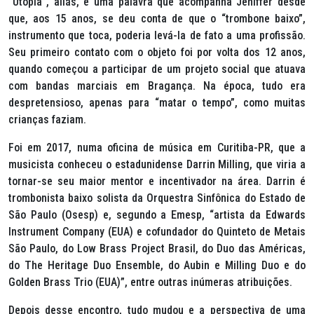
“Utopia”, aliás, é uma palavra que acompanha Jeniffer desde
que, aos 15 anos, se deu conta de que o “trombone baixo”,
instrumento que toca, poderia levá-la de fato a uma profissão.
Seu primeiro contato com o objeto foi por volta dos 12 anos,
quando começou a participar de um projeto social que atuava
com bandas marciais em Bragança. Na época, tudo era
despretensioso, apenas para “matar o tempo”, como muitas
crianças faziam.
Foi em 2017, numa oficina de música em Curitiba-PR, que a
musicista conheceu o estadunidense Darrin Milling, que viria a
tornar-se seu maior mentor e incentivador na área. Darrin é
trombonista baixo solista da Orquestra Sinfônica do Estado de
São Paulo (Osesp) e, segundo a Emesp, “artista da
Edwards
Instrument Company
(EUA) e cofundador do Quinteto de Metais
São Paulo, do
Low Brass Project Brasil
, do Duo das Américas,
do
The Heritage Duo Ensemble
, do
Aubin e Milling Duo
e do
Golden Brass Trio
(EUA)”, entre outras inúmeras atribuições.
Depois desse encontro, tudo mudou e a perspectiva de uma