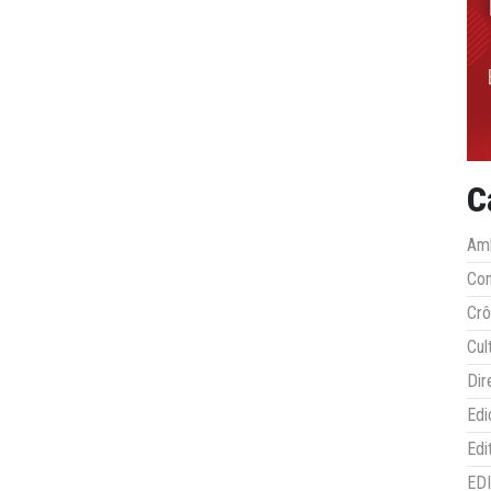
C
Amb
Co
Crô
Cul
Dir
Edi
Edi
ED