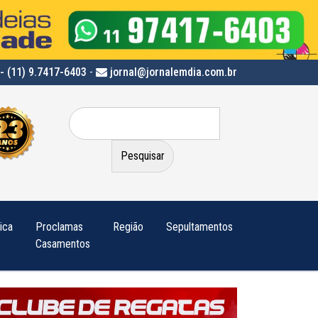
- (11) 9.7417-6403
-
jornal@jornalemdia.com.br
Pesquisar
por:
tica
Proclamas
Região
Sepultamentos
Casamentos