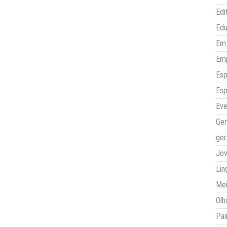
Edi
Ed
Em 
Em
Esp
Esp
Eve
Ger
ger
Jo
Lin
Mei
Olh
Pai