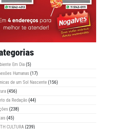
ategorias
iente Em Dia
(5)
nexões Humanas
(17)
nicas de um Sol Nascente
(156)
tura
(456)
eto da Redação
(44)
ções
(238)
tais
(45)
ITH CULTURA
(239)