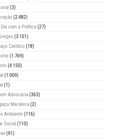
torial
(3)
ucação
(2.482)
Dia com a Política
(27)
pregos
(3.101)
aço Católico
(18)
orte
(1.769)
nto
(4.150)
al
(1.009)
al
(1)
vem Advocacia
(363)
guiça Mecânica
(2)
o Ambiente
(116)
ar Social
(110)
nel
(91)