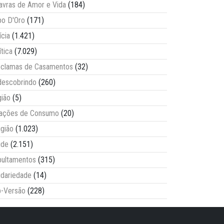
avras de Amor e Vida
(184)
o D'Oro
(171)
ícia
(1.421)
ítica
(7.029)
clamas de Casamentos
(32)
escobrindo
(260)
ião
(5)
lações de Consumo
(20)
igião
(1.023)
úde
(2.151)
ultamentos
(315)
idariedade
(14)
-Versão
(228)