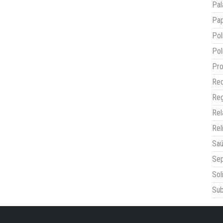
Pal
Pap
Pol
Pol
Pro
Red
Reg
Re
Rel
Sa
Sep
Sol
Sub