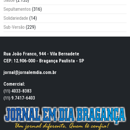
Saúde
(2.153)
Sepultamentos
(316)
Solidariedade
(14)
Sub-Versão
(229)
Rua João Franco, 944 - Vila Bernadete
CEP: 12.906-000 - Bragança Paulista - SP
jornal@jornalemdia.com.br
Comercial:
4033-8383
(11)
9.7417-6403
(11)