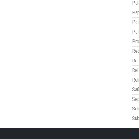
Pal
Pap
Pol
Pol
Pro
Red
Reg
Re
Rel
Sa
Sep
Sol
Sub