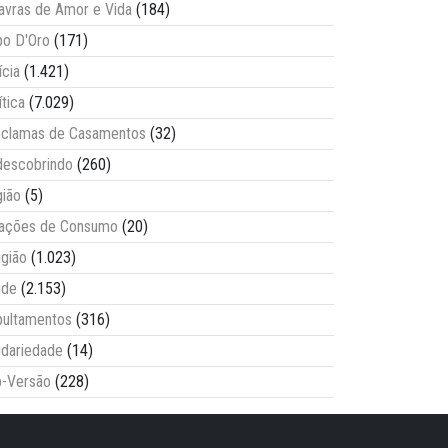
avras de Amor e Vida
(184)
o D'Oro
(171)
ícia
(1.421)
ítica
(7.029)
clamas de Casamentos
(32)
escobrindo
(260)
ião
(5)
lações de Consumo
(20)
igião
(1.023)
úde
(2.153)
ultamentos
(316)
idariedade
(14)
-Versão
(228)