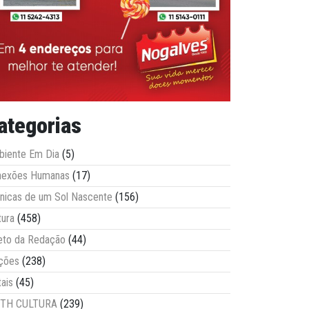
ategorias
iente Em Dia
(5)
nexões Humanas
(17)
nicas de um Sol Nascente
(156)
tura
(458)
eto da Redação
(44)
ções
(238)
tais
(45)
ITH CULTURA
(239)