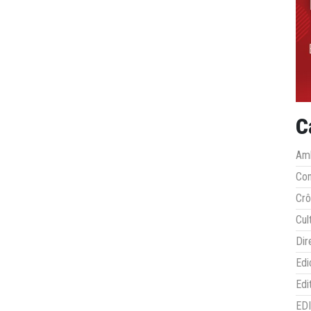
C
Amb
Co
Crô
Cul
Dir
Edi
Edi
ED