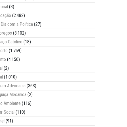
torial
(3)
ucação
(2.482)
Dia com a Política
(27)
pregos
(3.102)
aço Católico
(18)
orte
(1.769)
nto
(4.150)
al
(2)
al
(1.010)
vem Advocacia
(363)
guiça Mecânica
(2)
o Ambiente
(116)
ar Social
(110)
nel
(91)