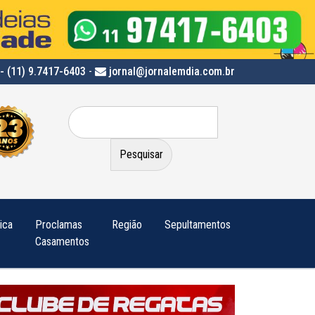
- (11) 9.7417-6403
-
jornal@jornalemdia.com.br
Pesquisar
por:
tica
Proclamas
Região
Sepultamentos
Casamentos