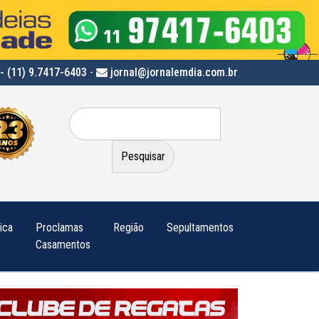
- (11) 9.7417-6403
-
jornal@jornalemdia.com.br
Pesquisar
por:
tica
Proclamas
Região
Sepultamentos
Casamentos