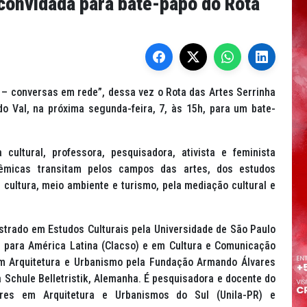
 convidada para bate-papo do Rota
– conversas em rede”, dessa vez o Rota das Artes Serrinha
o Val, na próxima segunda-feira, 7, às 15h, para um bate-
 cultural, professora, pesquisadora, ativista e feminista
dêmicas transitam pelos campos das artes, dos estudos
e cultura, meio ambiente e turismo, pela mediação cultural e
trado em Estudos Culturais pela Universidade de São Paulo
s para América Latina (Clacso) e em Cultura e Comunicação
 em Arquitetura e Urbanismo pela Fundação Armando Álvares
a Schule Belletristik, Alemanha. É pesquisadora e docente do
ares em Arquitetura e Urbanismos do Sul (Unila-PR) e