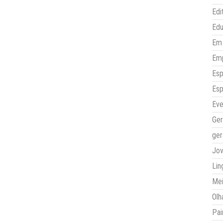
Edi
Ed
Em 
Em
Esp
Esp
Eve
Ger
ger
Jo
Lin
Mei
Olh
Pai