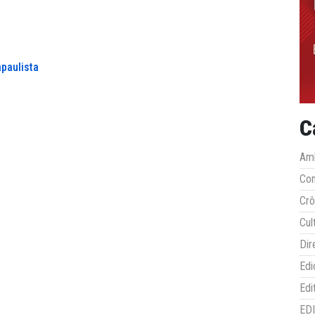
paulista
C
Amb
Co
Crô
Cul
Dir
Edi
Edi
ED