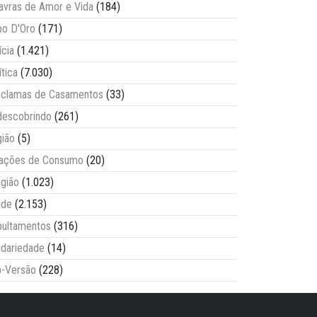
avras de Amor e Vida
(184)
o D'Oro
(171)
ícia
(1.421)
ítica
(7.030)
clamas de Casamentos
(33)
escobrindo
(261)
ião
(5)
lações de Consumo
(20)
igião
(1.023)
úde
(2.153)
ultamentos
(316)
idariedade
(14)
-Versão
(228)