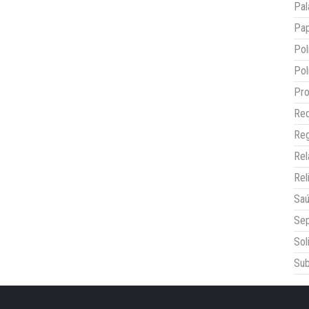
Pal
Pap
Pol
Pol
Pro
Red
Reg
Re
Rel
Sa
Sep
Sol
Sub