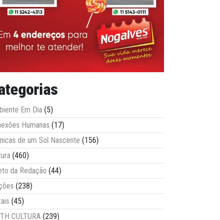
ategorias
iente Em Dia
(5)
nexões Humanas
(17)
nicas de um Sol Nascente
(156)
tura
(460)
eto da Redação
(44)
ções
(238)
tais
(45)
ITH CULTURA
(239)