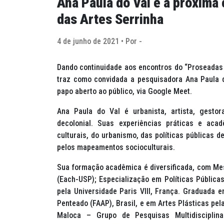
Ana Paula do Val é a próxima
das Artes Serrinha
4 de junho de 2021 • Por -
Dando continuidade aos encontros do “Proseadas 
traz como convidada a pesquisadora Ana Paula d
papo aberto ao público, via Google Meet.
Ana Paula do Val é urbanista, artista, gestora
decolonial. Suas experiências práticas e aca
culturais, do urbanismo, das políticas públicas d
pelos mapeamentos socioculturais.
Sua formação acadêmica é diversificada, com Mes
(Each-USP); Especialização em Políticas Pública
pela Universidade Paris VIII, França. Graduada
Penteado (FAAP), Brasil, e em Artes Plásticas pel
Maloca – Grupo de Pesquisas Multidisciplin