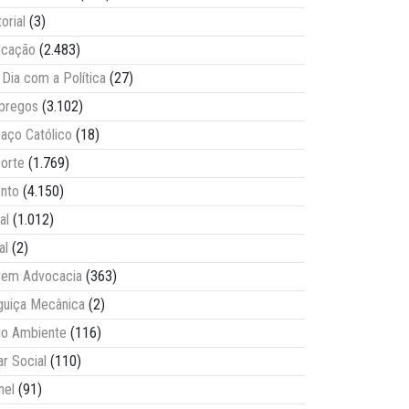
torial
(3)
ucação
(2.483)
Dia com a Política
(27)
pregos
(3.102)
aço Católico
(18)
orte
(1.769)
nto
(4.150)
al
(1.012)
al
(2)
vem Advocacia
(363)
guiça Mecânica
(2)
o Ambiente
(116)
ar Social
(110)
nel
(91)