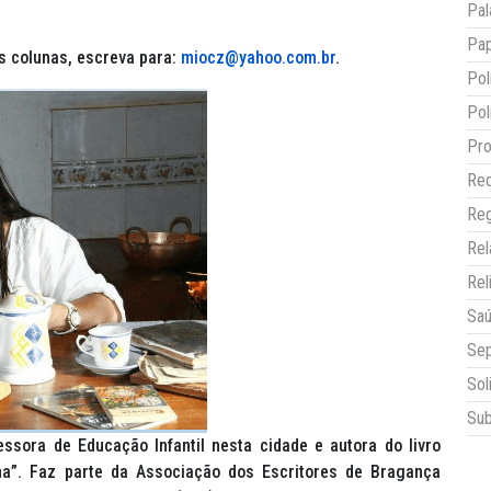
Pal
Pap
s colunas, escreva para:
miocz@yahoo.com.br
.
Pol
Pol
Pro
Red
Reg
Re
Rel
Sa
Sep
Sol
Sub
ssora de Educação Infantil nesta cidade e autora do livro
na”. Faz parte da Associação dos Escritores de Bragança