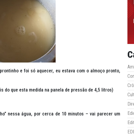
C
Amb
rontinho e foi só aquecer, eu estava com o almoço pronto,
Co
Crô
s do que esta medida na panela de pressão de 4,5 litros)
Cul
Dir
Edi
lho” nessa água, por cerca de 10 minutos – vai parecer um
Edi
ED