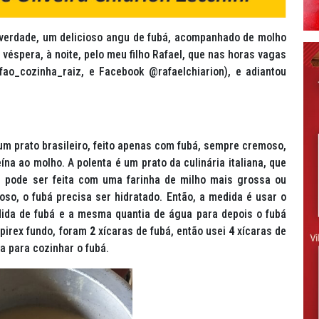
verdade, um delicioso
angu de fubá,
acompanhado de molho
véspera, à noite, pelo meu filho Rafael, que nas horas vagas
fao_cozinha_raiz, e Facebook @rafaelchiarion), e adiantou
um prato brasileiro, feito apenas com fubá, sempre cremoso,
na ao molho. A polenta é um prato da culinária italiana, que
; pode ser feita com uma farinha de milho mais grossa ou
oso, o fubá precisa ser hidratado. Então, a medida é usar o
dida de fubá e a mesma quantia de água para depois o fubá
 pirex fundo, foram
2
xícaras de fubá, então usei
4
xícaras de
a para cozinhar o fubá.