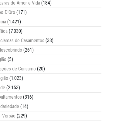
avras de Amor e Vida
(184)
o D'Oro
(171)
ícia
(1.421)
ítica
(7.030)
clamas de Casamentos
(33)
escobrindo
(261)
ião
(5)
lações de Consumo
(20)
igião
(1.023)
úde
(2.153)
ultamentos
(316)
idariedade
(14)
-Versão
(229)