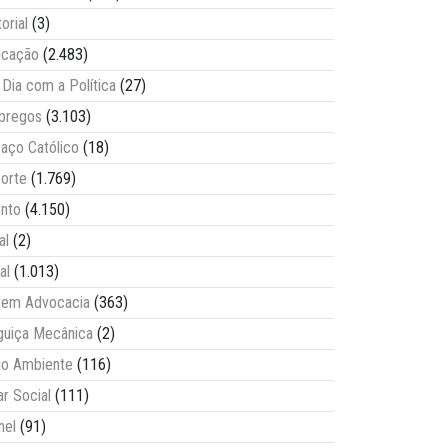
torial
(3)
ucação
(2.483)
Dia com a Política
(27)
pregos
(3.103)
aço Católico
(18)
orte
(1.769)
nto
(4.150)
al
(2)
al
(1.013)
vem Advocacia
(363)
guiça Mecânica
(2)
o Ambiente
(116)
ar Social
(111)
nel
(91)