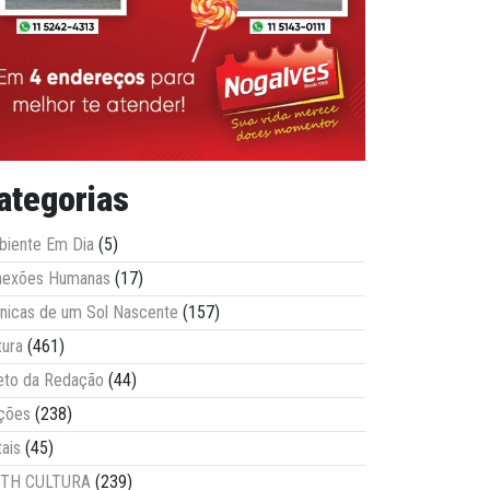
ategorias
iente Em Dia
(5)
nexões Humanas
(17)
nicas de um Sol Nascente
(157)
tura
(461)
eto da Redação
(44)
ções
(238)
tais
(45)
ITH CULTURA
(239)