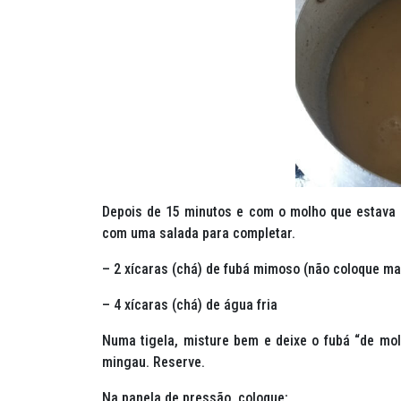
Depois de 15 minutos e com o molho que estava p
com uma salada para completar.
– 2 xícaras (chá) de fubá mimoso (não coloque mai
– 4 xícaras (chá) de água fria
Numa tigela, misture bem e deixe o fubá “de mo
mingau. Reserve.
Na panela de pressão, coloque: