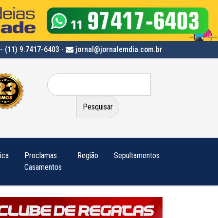
- (11) 9.7417-6403
-
jornal@jornalemdia.com.br
Pesquisar
por:
tica
Proclamas
Região
Sepultamentos
Casamentos