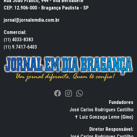
Rua João Franco, 944 - Vila Bernadete
CEP: 12.906-000 - Bragança Paulista - SP
jornal@jornalemdia.com.br
Comercial:
4033-8383
(11)
9.7417-6403
(11)
Fundadores
José Carlos Rodrigues Castilho
✝ Luiz Gonzaga Leme (
Gino
)
Diretor Responsável:
José Carlos Rodrigues Castilho