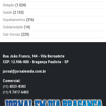
Religião
(1.024)
Saúde
(2.153)
Sepultamentos
(316)
Solidariedade
(14)
Sub-Versão
(229)
Rua João Franco, 944 - Vila Bernadete
CEP: 12.906-000 - Bragança Paulista - SP
jornal@jornalemdia.com.br
Comercial:
4033-8383
(11)
9.7417-6403
(11)