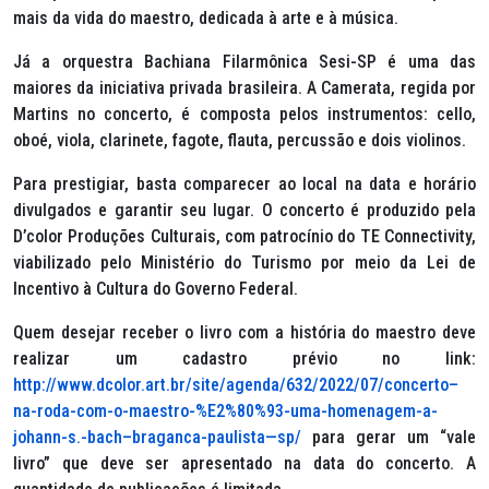
mais da vida do maestro, dedicada à arte e à música.
Já a orquestra Bachiana Filarmônica Sesi-SP é uma das
maiores da iniciativa privada brasileira. A Camerata, regida por
Martins no concerto, é composta pelos instrumentos: cello,
oboé, viola, clarinete, fagote, flauta, percussão e dois violinos.
Para prestigiar, basta comparecer ao local na data e horário
divulgados e garantir seu lugar. O concerto é produzido pela
D’color Produções Culturais, com patrocínio do TE Connectivity,
viabilizado pelo Ministério do Turismo por meio da Lei de
Incentivo à Cultura do Governo Federal.
Quem desejar receber o livro com a história do maestro deve
realizar um cadastro prévio no link:
http://www.dcolor.art.br/site/agenda/632/2022/07/concerto–
na-roda-com-o-maestro-%E2%80%93-uma-homenagem-a-
johann-s.-bach–braganca-paulista—sp/
para gerar um “vale
livro” que deve ser apresentado na data do concerto. A