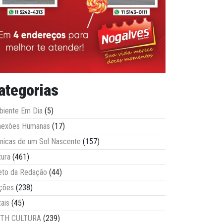
ategorias
iente Em Dia
(5)
nexões Humanas
(17)
nicas de um Sol Nascente
(157)
tura
(461)
eto da Redação
(44)
ções
(238)
tais
(45)
ITH CULTURA
(239)