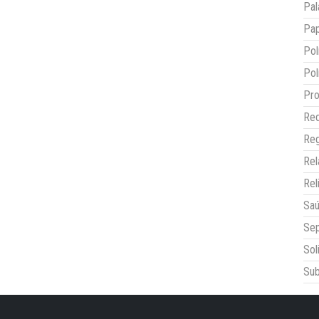
Pal
Pap
Pol
Pol
Pro
Red
Reg
Re
Rel
Sa
Sep
Sol
Sub