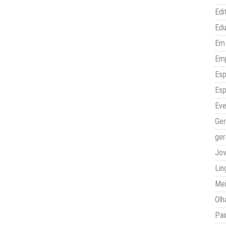
Edi
Ed
Em 
Em
Esp
Esp
Eve
Ger
ger
Jo
Lin
Mei
Olh
Pai