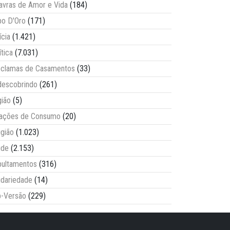
avras de Amor e Vida
(184)
o D'Oro
(171)
ícia
(1.421)
ítica
(7.031)
clamas de Casamentos
(33)
escobrindo
(261)
ião
(5)
lações de Consumo
(20)
igião
(1.023)
úde
(2.153)
ultamentos
(316)
idariedade
(14)
-Versão
(229)