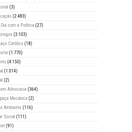
torial
(3)
ucação
(2.483)
Dia com a Política
(27)
pregos
(3.103)
aço Católico
(18)
orte
(1.770)
nto
(4.150)
al
(1.014)
al
(2)
vem Advocacia
(364)
guiça Mecânica
(2)
o Ambiente
(116)
ar Social
(111)
nel
(91)