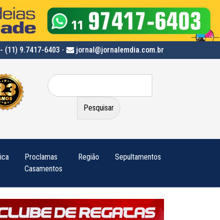
- (11) 9.7417-6403
-
jornal@jornalemdia.com.br
Pesquisar
por:
tica
Proclamas
Região
Sepultamentos
Casamentos