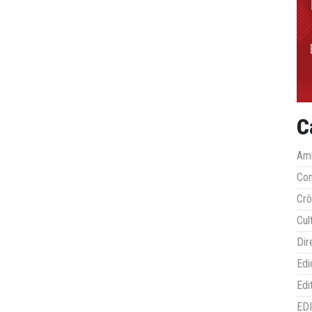
C
Amb
Co
Crô
Cul
Dir
Edi
Edi
ED