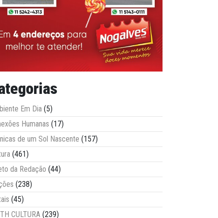
ategorias
iente Em Dia
(5)
nexões Humanas
(17)
nicas de um Sol Nascente
(157)
tura
(461)
eto da Redação
(44)
ções
(238)
tais
(45)
ITH CULTURA
(239)