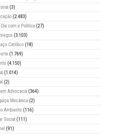
torial
(3)
ucação
(2.483)
Dia com a Política
(27)
pregos
(3.103)
aço Católico
(18)
orte
(1.769)
nto
(4.150)
al
(1.014)
al
(2)
vem Advocacia
(364)
guiça Mecânica
(2)
o Ambiente
(116)
ar Social
(111)
nel
(91)