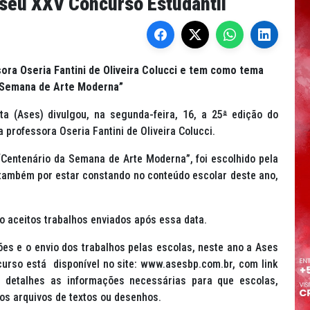
 seu XXV Concurso Estudantil
ra Oseria Fantini de Oliveira Colucci e tem como tema
 Semana de Arte Moderna”
a (Ases) divulgou, na segunda-feira, 16, a 25
ª
edição do
 professora Oseria Fantini de Oliveira Colucci.
“Centenário da Semana de Arte Moderna”, foi escolhido pela
e também por estar constando no conteúdo escolar deste ano,
ão aceitos trabalhos enviados após essa data.
ões e o envio dos trabalhos pelas escolas, neste ano a Ases
curso está disponível no site: www.asesbp.com.br, com link
m detalhes as informações necessárias para que escolas,
os arquivos de textos ou desenhos.