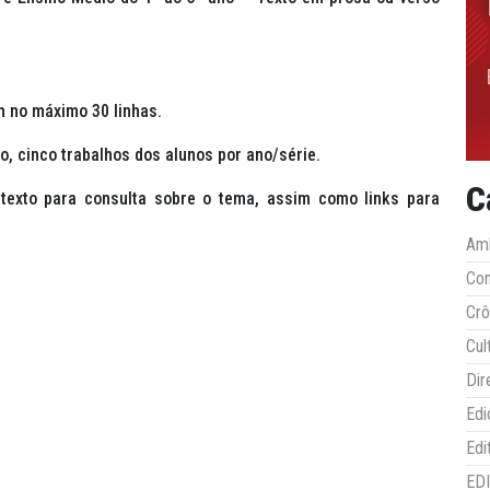
m no máximo 30 linhas.
o, cinco trabalhos dos alunos por ano/série.
C
texto para consulta sobre o tema, assim como links para
Amb
Co
Crô
Cul
Dir
Edi
Edi
ED