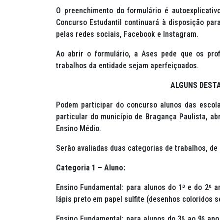
O preenchimento do formulário é autoexplicativ
Concurso Estudantil continuará à disposição par
pelas redes sociais, Facebook e Instagram.
Ao abrir o formulário, a Ases pede que os pr
trabalhos da entidade sejam aperfeiçoados.
ALGUNS DEST
Podem participar do concurso alunos das escolas
particular do município de Bragança Paulista, a
Ensino Médio.
Serão avaliadas duas categorias de trabalhos, de
Categoria 1 – Aluno:
Ensino Fundamental: para alunos do 1
º
e do 2
º
an
lápis preto em papel sulfite (desenhos coloridos 
Ensino Fundamental: para alunos do 3
º
ao 9
º
ano 