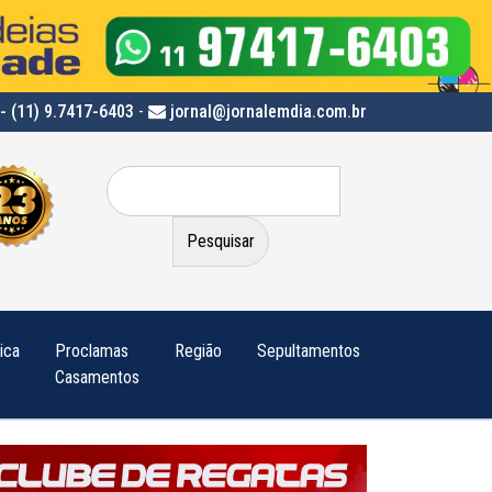
- (11) 9.7417-6403
-
jornal@jornalemdia.com.br
Pesquisar
por:
tica
Proclamas
Região
Sepultamentos
Casamentos