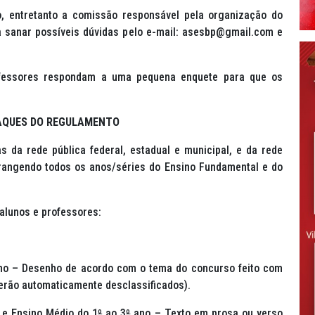
o, entretanto a comissão responsável pela organização do
a sanar possíveis dúvidas pelo e-mail: asesbp@gmail.com e
ofessores respondam a uma pequena enquete para que os
AQUES DO REGULAMENTO
 da rede pública federal, estadual e municipal, e da rede
brangendo todos os anos/séries do Ensino Fundamental e do
 alunos e professores:
o – Desenho de acordo com o tema do concurso feito com
serão automaticamente desclassificados).
e Ensino Médio do 1
º
ao 3
º
ano – Texto em prosa ou verso