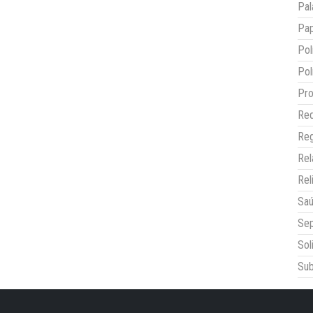
Pal
Pap
Pol
Pol
Pro
Red
Reg
Re
Rel
Sa
Sep
Sol
Sub