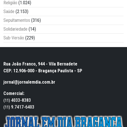
Religião
(1.024)
Saúde
(2.153)
Sepultamentos
(316)
Solidariedade
(14)
Sub-Versão
(229)
Rua João Franco, 944 - Vila Bernadete
CEP: 12.906-000 - Bragança Paulista - SP
jornal@jornalemdia.com.br
Comercial:
4033-8383
(11)
9.7417-6403
(11)