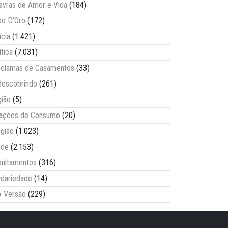
avras de Amor e Vida
(184)
o D'Oro
(172)
ícia
(1.421)
ítica
(7.031)
clamas de Casamentos
(33)
escobrindo
(261)
ião
(5)
lações de Consumo
(20)
igião
(1.023)
úde
(2.153)
ultamentos
(316)
idariedade
(14)
-Versão
(229)