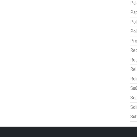
Pal
Pap
Pol
Pol
Pro
Red
Reg
Re
Rel
Sa
Sep
Sol
Sub