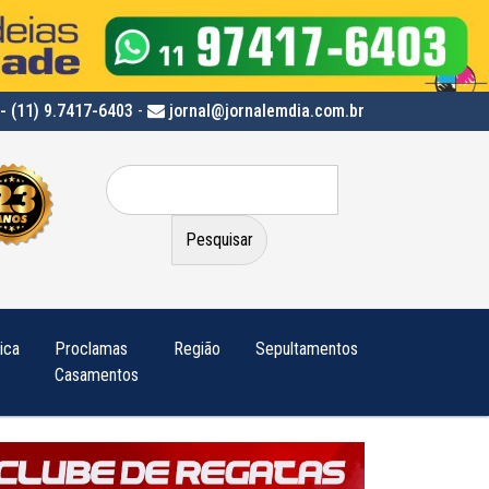
- (11) 9.7417-6403
-
jornal@jornalemdia.com.br
Pesquisar
por:
tica
Proclamas
Região
Sepultamentos
Casamentos