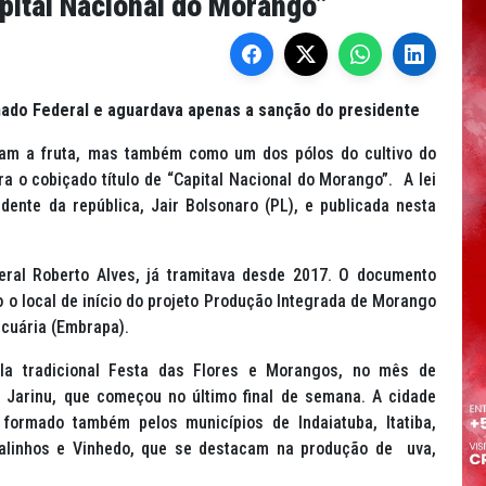
apital Nacional do Morango”
enado Federal e aguardava apenas a sanção do presidente
am a fruta, mas também como um dos pólos do cultivo do
a o cobiçado título de “Capital Nacional do Morango”. A lei
ente da república, Jair Bolsonaro (PL), e publicada nesta
deral Roberto Alves, já tramitava desde 2017. O documento
o o local de início do projeto Produção Integrada de Morango
ecuária (Embrapa).
ela tradicional Festa das Flores e Morangos, no mês de
 Jarinu, que começou no último final de semana. A cidade
 formado também pelos municípios de Indaiatuba, Itatiba,
 Valinhos e Vinhedo, que se destacam na produção de uva,