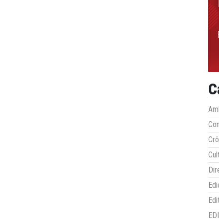
C
Amb
Co
Crô
Cul
Dir
Edi
Edi
ED