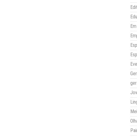
Edi
Ed
Em 
Em
Esp
Esp
Eve
Ger
ger
Jo
Lin
Mei
Olh
Pai