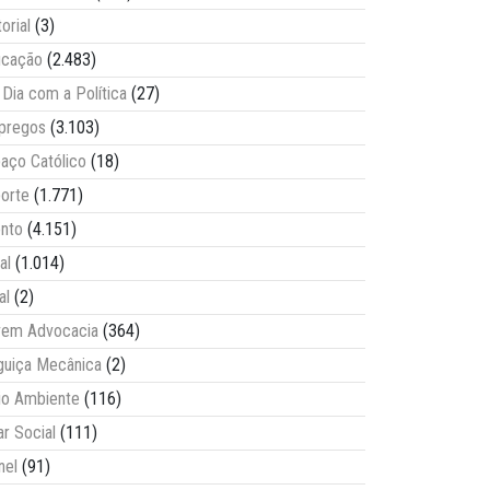
torial
(3)
ucação
(2.483)
Dia com a Política
(27)
pregos
(3.103)
aço Católico
(18)
orte
(1.771)
nto
(4.151)
al
(1.014)
al
(2)
vem Advocacia
(364)
guiça Mecânica
(2)
o Ambiente
(116)
ar Social
(111)
nel
(91)