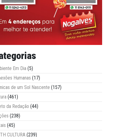
ategorias
iente Em Dia
(5)
nexões Humanas
(17)
nicas de um Sol Nascente
(157)
tura
(461)
eto da Redação
(44)
ções
(238)
tais
(45)
ITH CULTURA
(239)