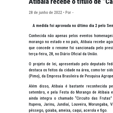
Atibaia recebe o título de “C
28 de junho de 2022 • Por -
A medida foi aprovada no último dia 2 pelo S
Conhecida não apenas pelos eventos homenagei
morango no estado e no país, Atibaia recebe agor
que concede o renome foi sancionada pelo presid
terça-feira, 28, no Diário Oficial da União.
O projeto de lei, apresentado pelo deputado fe
destaca os feitos da cidade na área, como ter sid
(Pimo), da Empresa Brasileira de Pesquisa Agrop
Além disso, Atibaia é bastante reconhecida p
setembro, e pela Festa do Morango de Atibaia e
ainda integra o chamado “Circuito das Frutas”
Itupeva, Jarinu, Jundiaí, Louveira, Morungaba,
pêssego, goiaba, ameixa, caqui, acerola e figo.