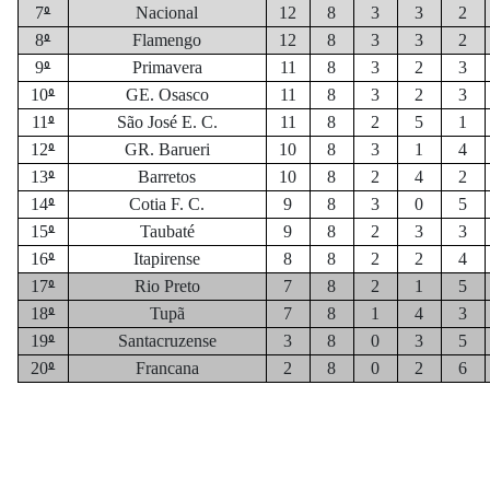
º
7
Nacional
12
8
3
3
2
º
8
Flamengo
12
8
3
3
2
º
9
Primavera
11
8
3
2
3
º
10
GE. Osasco
11
8
3
2
3
º
11
São José E. C.
11
8
2
5
1
º
12
GR. Barueri
10
8
3
1
4
º
13
Barretos
10
8
2
4
2
º
14
Cotia F. C.
9
8
3
0
5
º
15
Taubaté
9
8
2
3
3
º
16
Itapirense
8
8
2
2
4
º
17
Rio Preto
7
8
2
1
5
º
18
Tupã
7
8
1
4
3
º
19
Santacruzense
3
8
0
3
5
º
20
Francana
2
8
0
2
6