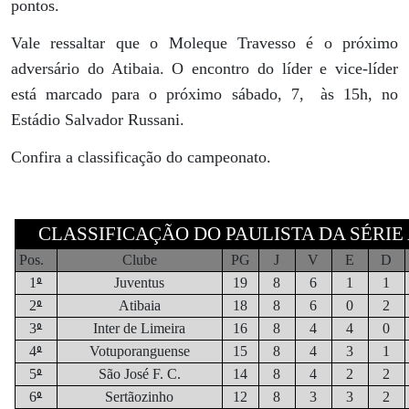
pontos.
Vale ressaltar que o Moleque Travesso é o próximo
adversário do Atibaia. O encontro do líder e vice-líder
está marcado para o próximo sábado, 7,
às 15h, no
Estádio Salvador Russani.
Confira a classificação do campeonato.
CLASSIFICAÇÃO DO PAULISTA DA SÉRIE A
Pos.
Clube
PG
J
V
E
D
º
1
Juventus
19
8
6
1
1
º
2
Atibaia
18
8
6
0
2
º
3
Inter de Limeira
16
8
4
4
0
º
4
Votuporanguense
15
8
4
3
1
º
5
São José F. C.
14
8
4
2
2
º
6
Sertãozinho
12
8
3
3
2