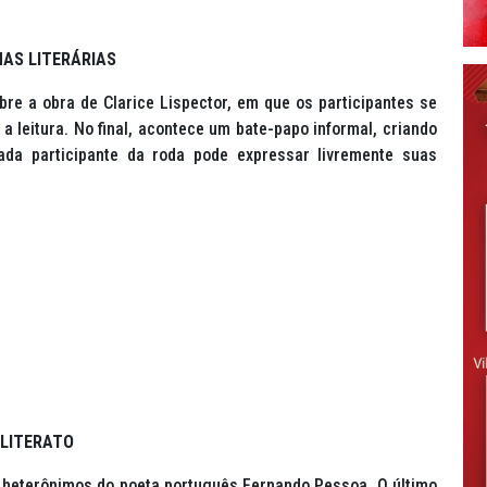
HAS LITERÁRIAS
re a obra de Clarice Lispector, em que os participantes se
 leitura. No final, acontece um bate-papo informal, criando
a participante da roda pode expressar livremente suas
LITERATO
 heterônimos do poeta português Fernando Pessoa. O último