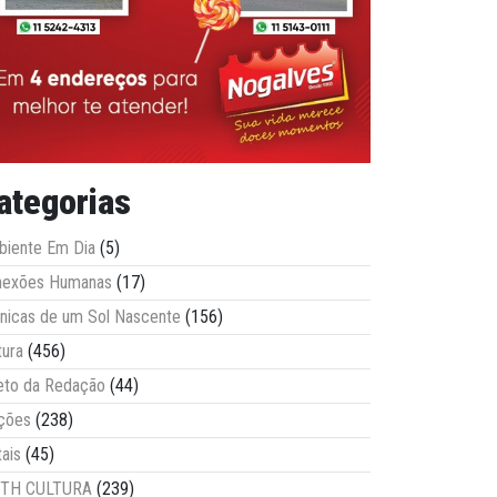
ategorias
iente Em Dia
(5)
nexões Humanas
(17)
nicas de um Sol Nascente
(156)
tura
(456)
eto da Redação
(44)
ções
(238)
tais
(45)
ITH CULTURA
(239)