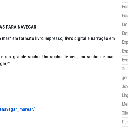
Edi
Ed
Em 
IAS PARA NAVEGAR
Em
 o mar” em formato livro impresso, livro digital e narração em
Esp
Esp
e um grande sonho. Um sonho de céu, um sonho de mar.
Eve
egar?”
Ger
ger
Jo
Lin
Mei
ranavegar_marear/
Olh
Pai