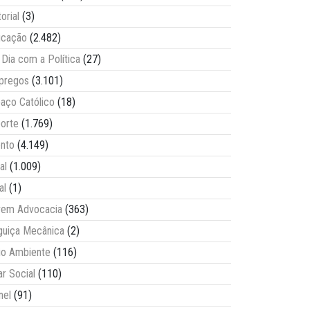
torial
(3)
ucação
(2.482)
Dia com a Política
(27)
pregos
(3.101)
aço Católico
(18)
orte
(1.769)
nto
(4.149)
al
(1.009)
al
(1)
vem Advocacia
(363)
guiça Mecânica
(2)
o Ambiente
(116)
ar Social
(110)
nel
(91)