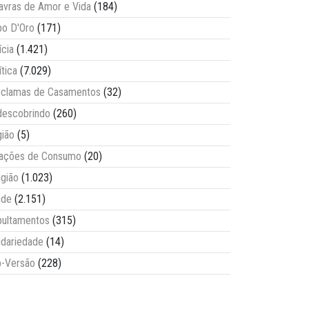
avras de Amor e Vida
(184)
o D'Oro
(171)
ícia
(1.421)
ítica
(7.029)
clamas de Casamentos
(32)
escobrindo
(260)
ião
(5)
lações de Consumo
(20)
igião
(1.023)
úde
(2.151)
ultamentos
(315)
idariedade
(14)
-Versão
(228)