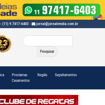
- (11) 9.7417-6403
-
jornal@jornalemdia.com.br
Pesquisar
por:
tica
Proclamas
Região
Sepultamentos
Casamentos