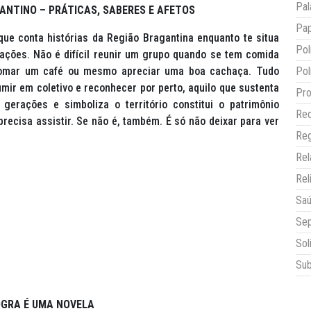
Pal
ANTINO – PRÁTICAS, SABERES E AFETOS
Pap
que conta histórias da Região Bragantina enquanto te situa
Pol
tações. Não é difícil reunir um grupo quando se tem comida
e tomar um café ou mesmo apreciar uma boa cachaça. Tudo
Pol
mir em coletivo e reconhecer por perto, aquilo que sustenta
Pro
gerações e simboliza o território constitui o patrimônio
Red
precisa assistir. Se não é, também. É só não deixar para ver
Reg
Re
Rel
Sa
Sep
Sol
Sub
GRA É UMA NOVELA