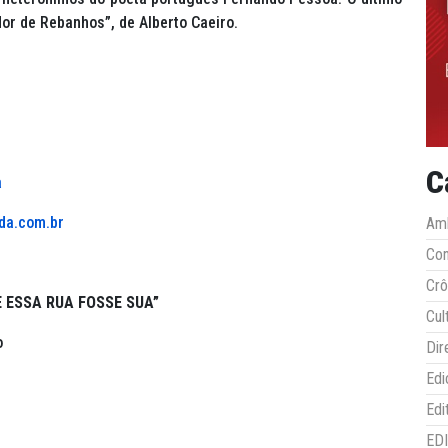
dor de Rebanhos”, de Alberto Caeiro.
C
a
da.com.br
Amb
Co
Crô
E ESSA RUA FOSSE SUA”
Cul
o
Dir
Edi
Edi
ED