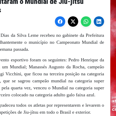
utaram o Mundial de Jiu-jítsu
s
o Dias da Silva Leme recebeu no gabinete da Prefeitura
brilhantemente o município no Campeonato Mundial de
 semana passada.
vento esportivo foram os seguintes: Pedro Henrique da
ou um Mundial; Manassés Augusto da Rocha, campeão
i Vicchini, que ficou na terceira posição na categoria
e, que se sagrou campeão mundial na categoria super
 pela quarta vez, venceu o Mundial na categoria super
ceiro colocado na categoria adulto galo faixa azul.
agradeceu todos os atletas por representarem e levarem o
etições de Jiu-jítsu em todo o Brasil e exterior.