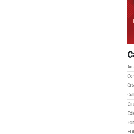
C
Amb
Co
Crô
Cul
Dir
Edi
Edi
ED