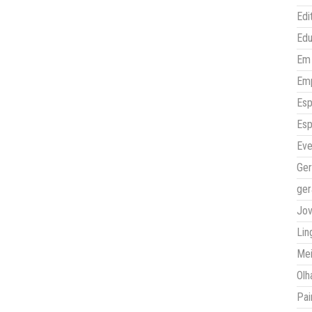
Edi
Ed
Em 
Em
Esp
Esp
Eve
Ger
ger
Jo
Lin
Mei
Olh
Pai