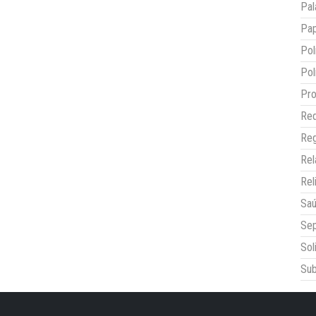
Pal
Pap
Pol
Pol
Pro
Red
Reg
Re
Rel
Sa
Sep
Sol
Sub