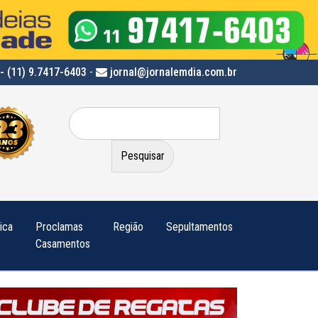
- (11) 9.7417-6403
-
jornal@jornalemdia.com.br
Pesquisar
por:
tica
Proclamas
Região
Sepultamentos
Casamentos