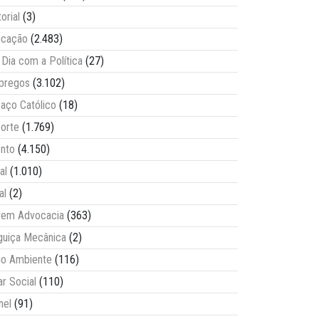
torial
(3)
ucação
(2.483)
Dia com a Política
(27)
pregos
(3.102)
aço Católico
(18)
orte
(1.769)
nto
(4.150)
al
(1.010)
al
(2)
vem Advocacia
(363)
guiça Mecânica
(2)
o Ambiente
(116)
ar Social
(110)
nel
(91)