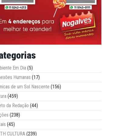
ategorias
iente Em Dia
(5)
nexões Humanas
(17)
nicas de um Sol Nascente
(156)
tura
(459)
eto da Redação
(44)
ções
(238)
tais
(45)
ITH CULTURA
(239)