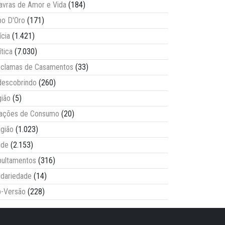
avras de Amor e Vida
(184)
o D'Oro
(171)
ícia
(1.421)
ítica
(7.030)
clamas de Casamentos
(33)
escobrindo
(260)
ião
(5)
lações de Consumo
(20)
igião
(1.023)
úde
(2.153)
ultamentos
(316)
idariedade
(14)
-Versão
(228)