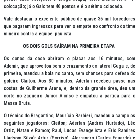
colocação; já o Galo tem 40 pontos e é o sétimo colocado.
Vale destacar o excelente público de quase 35 mil torcedores
que pagaram ingressos para ver o empate no confronto do time
mineiro contra a equipe paulista.
OS DOIS GOLS SAÍRAM NA PRIMEIRA ETAPA
Os donos da casa abriram o placar aos 16 minutos, com
Ademir, que aproveitou bem o cruzamento do lateral Guga e, de
primeira, mandou a bola no canto, sem chances para defesa do
goleiro Claiton. Aos 30 minutos, Aderlan recebeu passe nas
costas de Guilherme Arana, e, dentro da grande área, deu um
corte no zagueiro Júnior Alonso e empatou a partida para o
Massa Bruta.
O técnico do Bragantino, Maurício Barbieri, mandou a campo os
seguintes jogadores: Cleiton; Aderlan (Andrés Hurtado), Léo
Ortiz, Natan e Ramon; Raul, Lucas Evangelista e Eric Ramires
(Jadsom Silva); Artur (Sorriso), Alerrandro (Carlos Eduardo) e