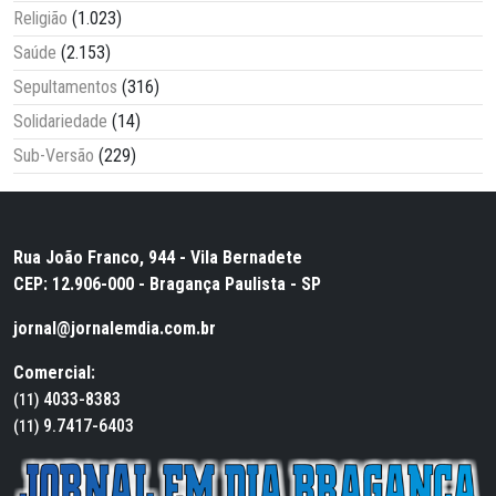
Religião
(1.023)
Saúde
(2.153)
Sepultamentos
(316)
Solidariedade
(14)
Sub-Versão
(229)
Rua João Franco, 944 - Vila Bernadete
CEP: 12.906-000 - Bragança Paulista - SP
jornal@jornalemdia.com.br
Comercial:
4033-8383
(11)
9.7417-6403
(11)