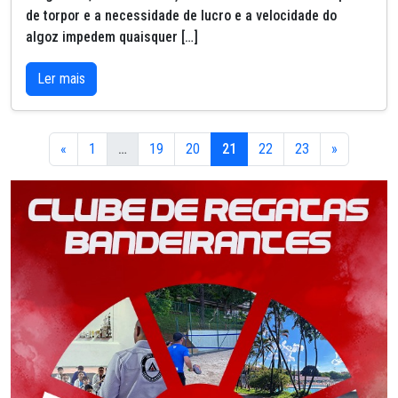
de torpor e a necessidade de lucro e a velocidade do
algoz impedem quaisquer […]
Ler mais
«
1
…
19
20
21
22
23
»