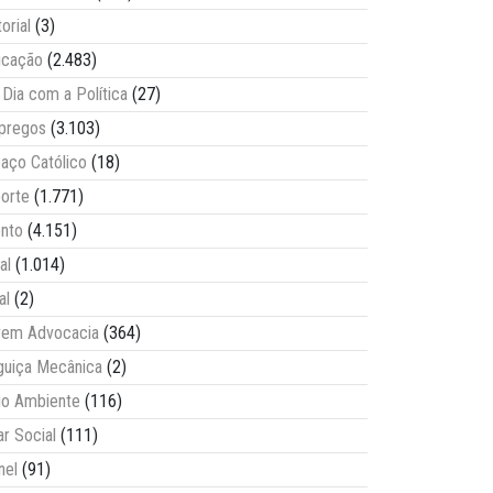
torial
(3)
ucação
(2.483)
Dia com a Política
(27)
pregos
(3.103)
aço Católico
(18)
orte
(1.771)
nto
(4.151)
al
(1.014)
al
(2)
vem Advocacia
(364)
guiça Mecânica
(2)
o Ambiente
(116)
ar Social
(111)
nel
(91)