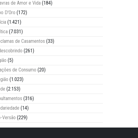
avras de Amor e Vida
(184)
o D'Oro
(172)
ícia
(1.421)
ítica
(7.031)
clamas de Casamentos
(33)
escobrindo
(261)
ião
(5)
lações de Consumo
(20)
igião
(1.023)
úde
(2.153)
ultamentos
(316)
idariedade
(14)
-Versão
(229)