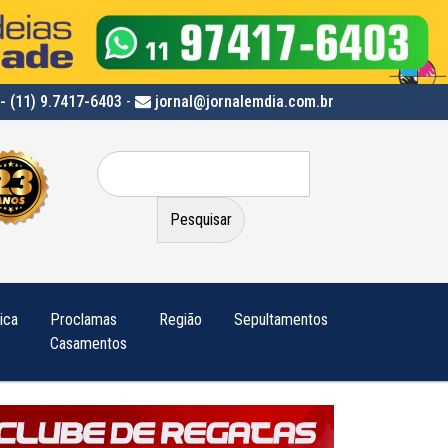
- (11) 9.7417-6403
-
jornal@jornalemdia.com.br
Pesquisar
por:
tica
Proclamas
Região
Sepultamentos
Casamentos