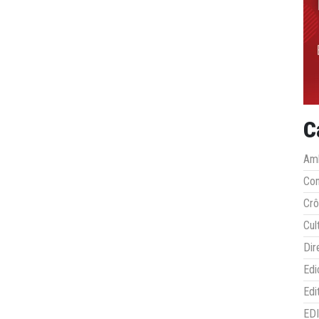
C
Amb
Co
Crô
Cul
Dir
Edi
Edi
ED