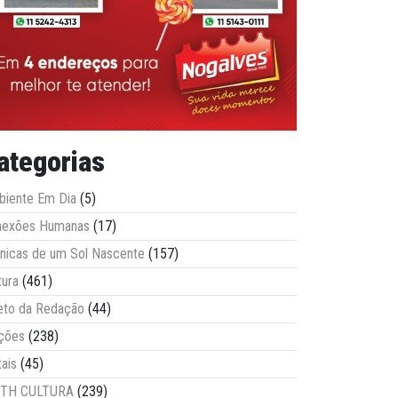
ategorias
iente Em Dia
(5)
nexões Humanas
(17)
nicas de um Sol Nascente
(157)
tura
(461)
eto da Redação
(44)
ções
(238)
tais
(45)
ITH CULTURA
(239)