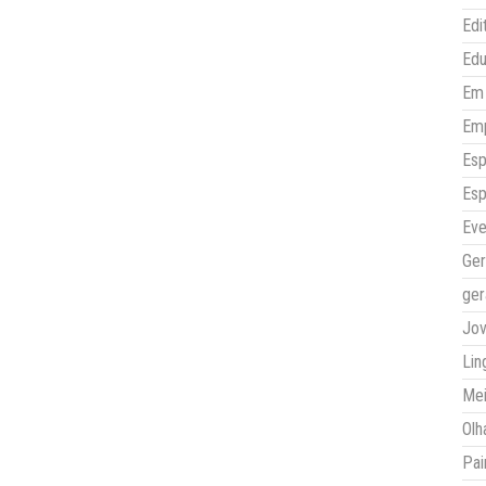
Edi
Ed
Em 
Em
Esp
Esp
Eve
Ger
ger
Jo
Lin
Mei
Olh
Pai