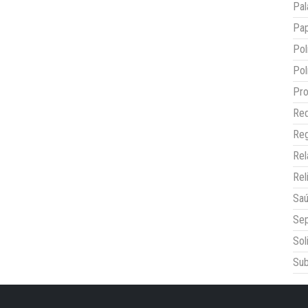
Pal
Pap
Pol
Pol
Pro
Red
Reg
Re
Rel
Sa
Sep
Sol
Sub