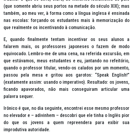
(que somente abriu seus portos na metade do século XIX); mas
também, ao meu ver, à forma como a língua inglesa é ensinada
nas escolas: forçando os estudantes mais à memorização do
que realmente os incentivando à comunicação.
E, quando finalmente tentam incentivar os seus alunos a
falarem mais, os professores japoneses o fazem de modo
equivocado. Lembro-me de uma cena, na referida excursão, em
que estávamos, meus estudantes e eu, jantando no refeitório,
quando o professor titular, vendo-os calados por um momento,
passou pela mesa e gritou aos garotos: “Speak English!”
(exatamente assim: usando o imperativo). Resultado: os jovens,
ficando apavorados, não mais conseguiram articular uma
palavra sequer.
Irônico é que, no dia seguinte, encontrei esse mesmo professor
no elevador e – adivinhem – descobri que ele tinha o Inglês pior
do que os jovens a quem repreendera para exibir sua
improdutiva autoridade.