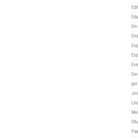
Edi
Ed
Em 
Em
Esp
Esp
Eve
Ger
ger
Jo
Lin
Mei
Olh
Pai