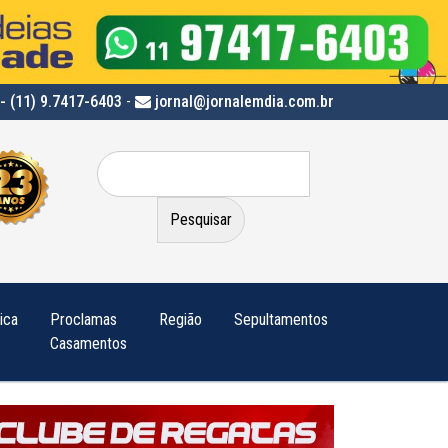
- (11) 9.7417-6403
-
jornal@jornalemdia.com.br
Pesquisar
por:
tica
Proclamas
Região
Sepultamentos
Casamentos