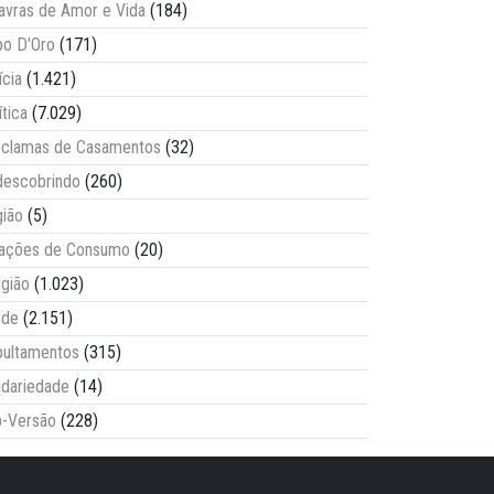
avras de Amor e Vida
(184)
o D'Oro
(171)
ícia
(1.421)
ítica
(7.029)
clamas de Casamentos
(32)
escobrindo
(260)
ião
(5)
lações de Consumo
(20)
igião
(1.023)
úde
(2.151)
ultamentos
(315)
idariedade
(14)
-Versão
(228)