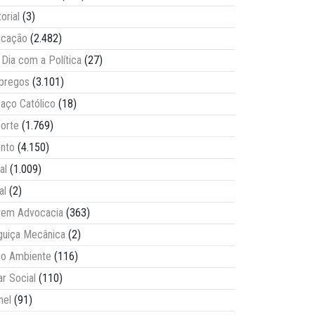
torial
(3)
ucação
(2.482)
Dia com a Política
(27)
pregos
(3.101)
aço Católico
(18)
orte
(1.769)
nto
(4.150)
al
(1.009)
al
(2)
vem Advocacia
(363)
guiça Mecânica
(2)
o Ambiente
(116)
ar Social
(110)
nel
(91)