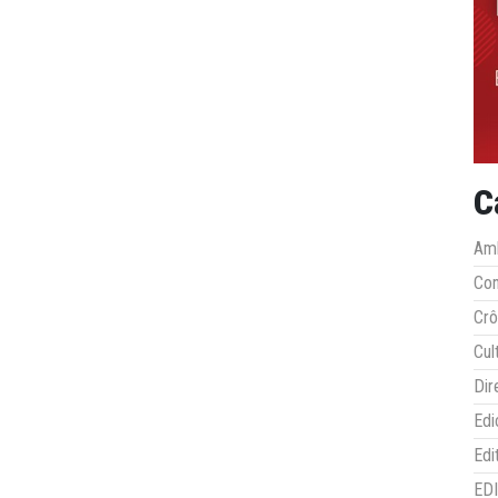
C
Amb
Co
Crô
Cul
Dir
Edi
Edi
ED