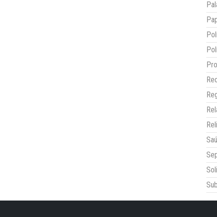
Pal
Pap
Pol
Pol
Pro
Red
Reg
Re
Rel
Sa
Sep
Sol
Sub