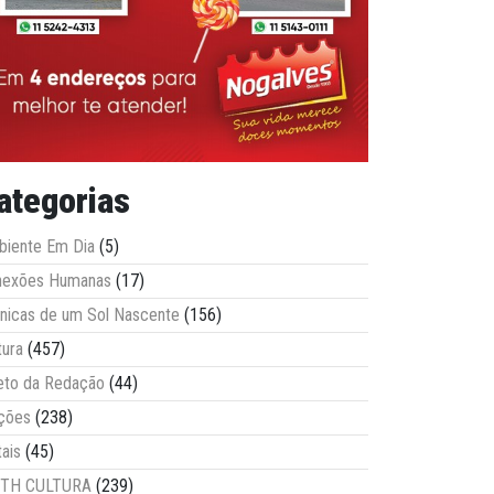
ategorias
iente Em Dia
(5)
nexões Humanas
(17)
nicas de um Sol Nascente
(156)
tura
(457)
eto da Redação
(44)
ções
(238)
tais
(45)
ITH CULTURA
(239)