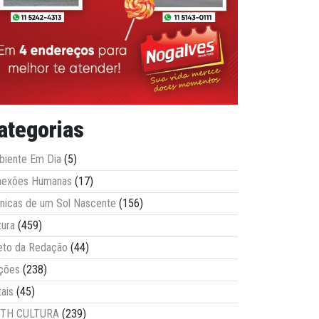
ategorias
iente Em Dia
(5)
nexões Humanas
(17)
nicas de um Sol Nascente
(156)
tura
(459)
eto da Redação
(44)
ções
(238)
tais
(45)
ITH CULTURA
(239)