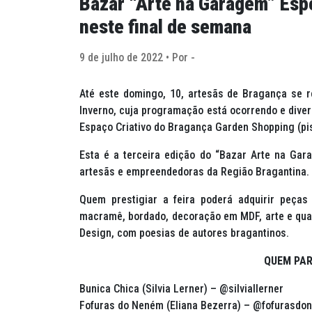
Bazar “Arte na Garagem” Espe
neste final de semana
9 de julho de 2022 • Por -
Até este domingo, 10, artesãs de Bragança se r
Inverno, cuja programação está ocorrendo e dive
Espaço Criativo do Bragança Garden Shopping (pis
Esta é a terceira edição do “Bazar Arte na Gar
artesãs e empreendedoras da Região Bragantina.
Quem prestigiar a feira poderá adquirir peças 
macramê, bordado, decoração em MDF, arte e quad
Design, com poesias de autores bragantinos.
QUEM PAR
Bunica Chica (Silvia Lerner) – @silviallerner
Fofuras do Neném (Eliana Bezerra) – @fofurasdo