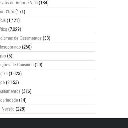
avras de Amor e Vida
(184)
o D'Oro
(171)
ícia
(1.421)
ítica
(7.029)
clamas de Casamentos
(33)
escobrindo
(260)
ião
(5)
lações de Consumo
(20)
igião
(1.023)
úde
(2.153)
ultamentos
(316)
idariedade
(14)
-Versão
(228)