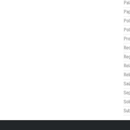
Pal
Pap
Pol
Pol
Pro
Red
Reg
Re
Rel
Sa
Sep
Sol
Sub