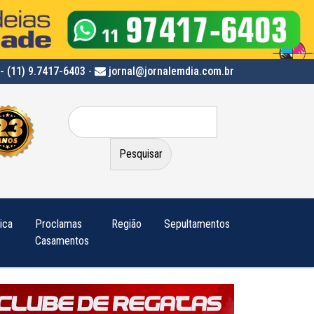
- (11) 9.7417-6403
-
jornal@jornalemdia.com.br
Pesquisar
por:
tica
Proclamas
Região
Sepultamentos
Casamentos