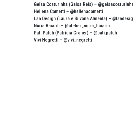
Geisa Costurinha (Geisa Reis) – @geisacosturinh
Hellena Cometti – @hellenacometti
Lan Design (Laura e Silvana Almeida) – @landesig
Nuria Baiardi – @atelier_nuria_baiardi
Pati Patch (Patrícia Graner) – @pati.patch
Vivi Negretti – @vivi_negretti