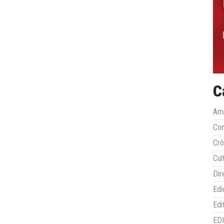
C
Amb
Co
Crô
Cul
Dir
Edi
Edi
ED