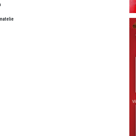
a
natelie