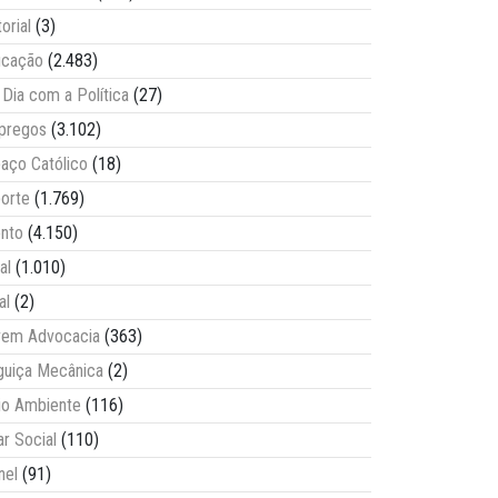
torial
(3)
ucação
(2.483)
Dia com a Política
(27)
pregos
(3.102)
aço Católico
(18)
orte
(1.769)
nto
(4.150)
al
(1.010)
al
(2)
vem Advocacia
(363)
guiça Mecânica
(2)
o Ambiente
(116)
ar Social
(110)
nel
(91)