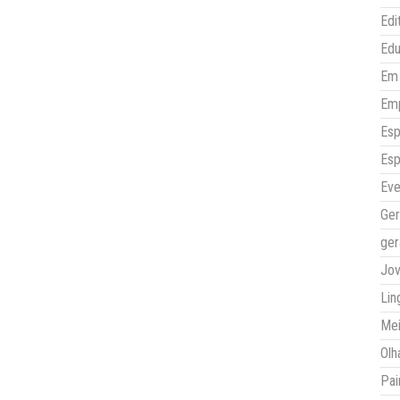
Edi
Ed
Em 
Em
Esp
Esp
Eve
Ger
ger
Jo
Lin
Mei
Olh
Pai