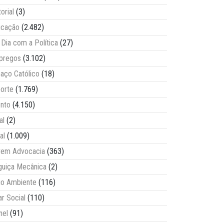
torial
(3)
ucação
(2.482)
Dia com a Política
(27)
pregos
(3.102)
aço Católico
(18)
orte
(1.769)
nto
(4.150)
al
(2)
al
(1.009)
vem Advocacia
(363)
guiça Mecânica
(2)
o Ambiente
(116)
ar Social
(110)
nel
(91)