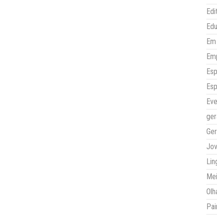
Edi
Ed
Em 
Em
Esp
Esp
Eve
ger
Ger
Jo
Lin
Mei
Olh
Pai