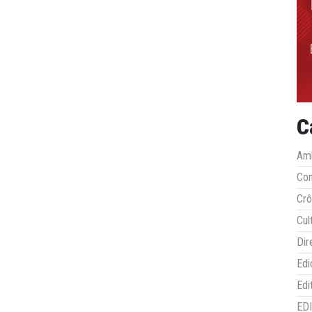
C
Amb
Co
Crô
Cul
Dir
Edi
Edi
ED