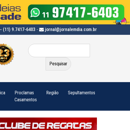
- (11) 9.7417-6403
-
jornal@jornalemdia.com.br
Pesquisar
por:
tica
Proclamas
Região
Sepultamentos
Casamentos