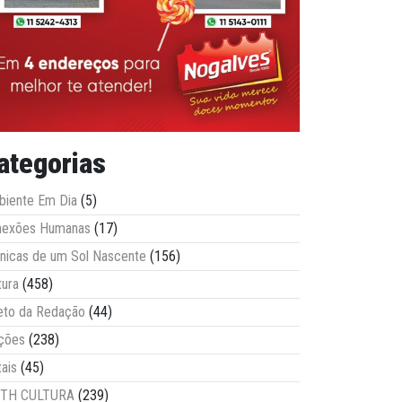
ategorias
iente Em Dia
(5)
nexões Humanas
(17)
nicas de um Sol Nascente
(156)
tura
(458)
eto da Redação
(44)
ções
(238)
tais
(45)
ITH CULTURA
(239)