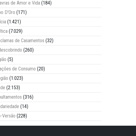
avras de Amor e Vida
(184)
o D'Oro
(171)
ícia
(1.421)
ítica
(7.029)
clamas de Casamentos
(32)
escobrindo
(260)
ião
(5)
lações de Consumo
(20)
igião
(1.023)
úde
(2.153)
ultamentos
(316)
idariedade
(14)
-Versão
(228)