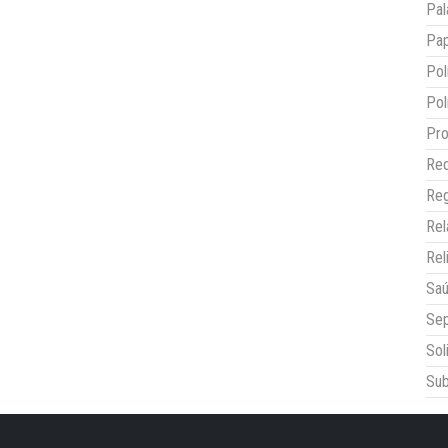
Pal
Pap
Pol
Pol
Pro
Red
Reg
Re
Rel
Sa
Sep
Sol
Sub