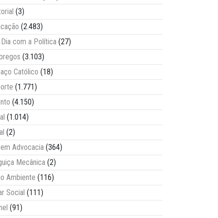
torial
(3)
ucação
(2.483)
Dia com a Política
(27)
pregos
(3.103)
aço Católico
(18)
orte
(1.771)
nto
(4.150)
al
(1.014)
al
(2)
vem Advocacia
(364)
guiça Mecânica
(2)
o Ambiente
(116)
ar Social
(111)
nel
(91)