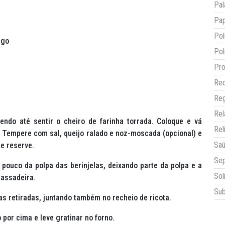
Pal
Pap
Pol
igo
Pol
Pro
Red
Reg
Re
endo até sentir o cheiro de farinha torrada. Coloque e vá
Rel
 Tempere com sal, queijo ralado e noz-moscada (opcional) e
Sa
e reserve.
Sep
co da polpa das berinjelas, deixando parte da polpa e a
Sol
assadeira.
Sub
retiradas, juntando também no recheio de ricota.
or cima e leve gratinar no forno.