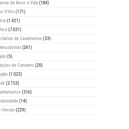
avras de Amor e Vida
(184)
o D'Oro
(171)
ícia
(1.421)
ítica
(7.031)
clamas de Casamentos
(33)
escobrindo
(261)
ião
(5)
lações de Consumo
(20)
igião
(1.023)
úde
(2.153)
ultamentos
(316)
idariedade
(14)
-Versão
(229)