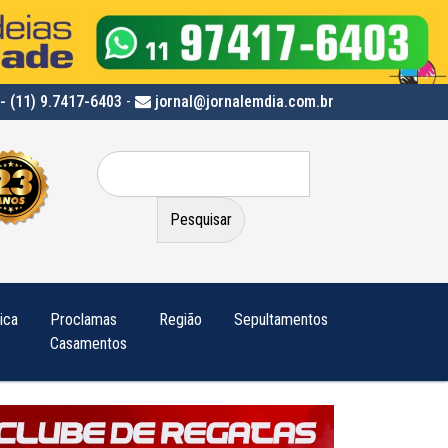
- (11) 9.7417-6403
-
jornal@jornalemdia.com.br
Pesquisar
por:
tica
Proclamas
Região
Sepultamentos
Casamentos