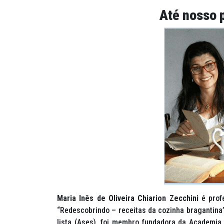
Até nosso 
Maria Inês de Oliveira Chiarion Zecchini
é profe
“Redescobrindo – receitas da cozinha bragantina
lista (Ases), foi membro fundadora da Academia 