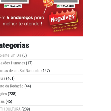
ategorias
iente Em Dia
(5)
nexões Humanas
(17)
nicas de um Sol Nascente
(157)
tura
(461)
eto da Redação
(44)
ções
(238)
tais
(45)
ITH CULTURA
(239)