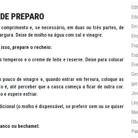
Edi
DE PREPARO
Ed
Em 
omprimento e, se necessário, em duas ou três partes, de
rgura. Deixe de molho na água com sal e vinagre.
Em
Esp
isso, prepare o recheio:
Esp
mperos e o creme de leite e reserve. Deixe para colocar
Eve
Ger
o de vinagre e, quando entrar em fervura, coloque as
ger
to é, até perceber que a casca começa a ficar de outra cor.
Jo
o e espere esfriar.
Lin
onal (o molho é dispensável, se preferir sem ou se quiser
Mei
Olh
ranco ou bechamel:
Pai