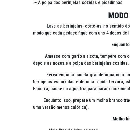
– A polpa das berinjelas cozidas e picadinhas
MODO 
Lave as berinjelas, corte-as no sentido do c
modo que cada pedaço fique com uns 4 dedos de la
Enquanto 
Amasse com garfo a ricota, tempere com os te
depois as nozes e a polpa das berinjelas cozidas.
Ferva em uma panela grande água com um pouc
berinjelas escorridas e dê uma rápida fervura, is
Escorra, passe na água fria para parar o coziment
Enquanto isso, prepare um molho branco tradici
uma versão menos calórica).
Molho b