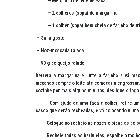
– Meio litro de leite de vaca
– 2 colheres (sopa) de margarina
– 1 colher (sopa) bem cheia de farinha de tr
– Sal a gosto
– Noz-moscada ralada
– 50 g de queijo ralado
Derreta a margarina e junte a farinha e vá mex
mexendo sempre o leite até começar a engrossar.
cozinhe por mais alguns minutos, desligue o fogo 
Com ajuda de uma faca e colher, retire um pou
casca que serão recheadas, e vá colocando numa 
Coloque no recheio as nozes e pique as polpas 
Recheie todas as berinjelas, espalhe o molho p