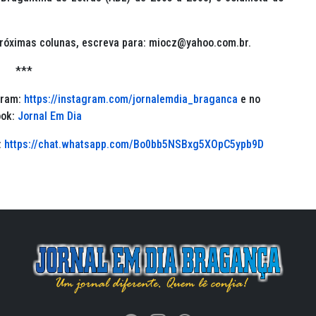
próximas colunas, escreva para: miocz@yahoo.com.br.
***
gram:
https://instagram.com/jornalemdia_braganca
e no
ook:
Jornal Em Dia
:
https://chat.whatsapp.com/Bo0bb5NSBxg5XOpC5ypb9D