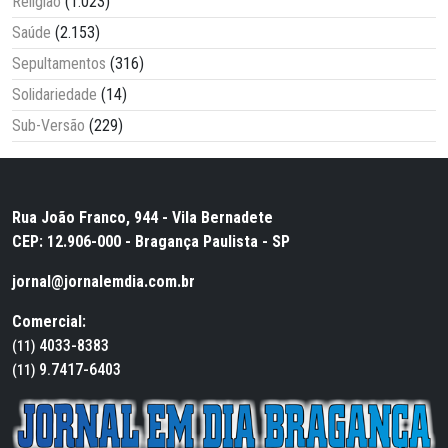
Religião
(1.023)
Saúde
(2.153)
Sepultamentos
(316)
Solidariedade
(14)
Sub-Versão
(229)
Rua João Franco, 944 - Vila Bernadete
CEP: 12.906-000 - Bragança Paulista - SP
jornal@jornalemdia.com.br
Comercial:
4033-8383
(11)
9.7417-6403
(11)