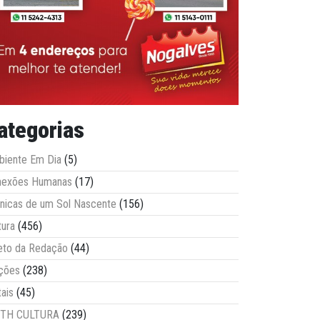
ategorias
iente Em Dia
(5)
nexões Humanas
(17)
nicas de um Sol Nascente
(156)
tura
(456)
eto da Redação
(44)
ções
(238)
tais
(45)
ITH CULTURA
(239)