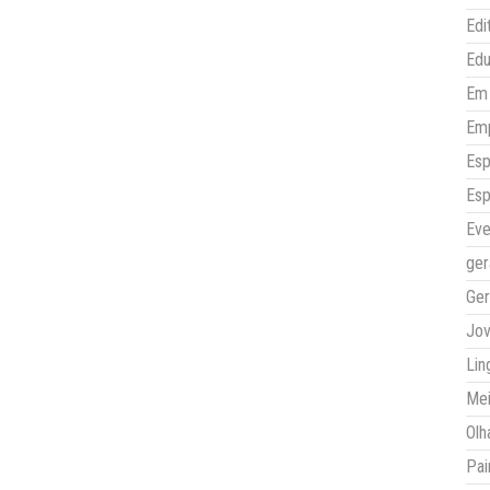
Edi
Ed
Em 
Em
Esp
Esp
Eve
ger
Ger
Jo
Lin
Mei
Olh
Pai