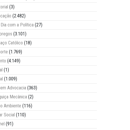
torial
(3)
ucação
(2.482)
Dia com a Política
(27)
pregos
(3.101)
aço Católico
(18)
orte
(1.769)
nto
(4.149)
al
(1)
al
(1.009)
vem Advocacia
(363)
guiça Mecânica
(2)
o Ambiente
(116)
ar Social
(110)
nel
(91)