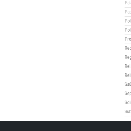
Pal
Pap
Pol
Pol
Pro
Red
Reg
Re
Rel
Sa
Sep
Sol
Sub