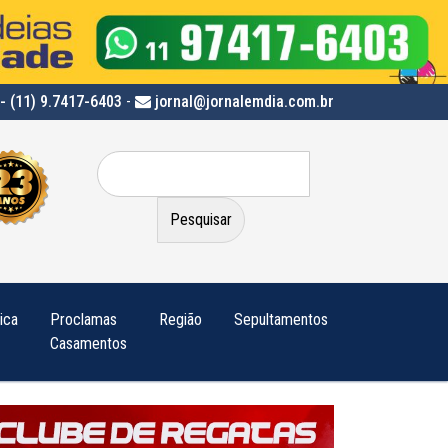
- (11) 9.7417-6403
-
jornal@jornalemdia.com.br
Pesquisar
por:
tica
Proclamas
Região
Sepultamentos
Casamentos