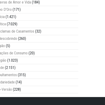
avras de Amor e Vida
(184)
o D'Oro
(171)
ícia
(1.421)
ítica
(7.029)
clamas de Casamentos
(32)
escobrindo
(260)
ião
(5)
lações de Consumo
(20)
igião
(1.023)
úde
(2.151)
ultamentos
(315)
idariedade
(14)
-Versão
(228)