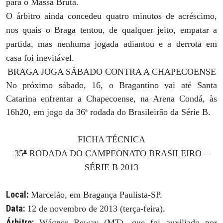
para o Massa Bruta.
O árbitro ainda concedeu quatro minutos de acréscimo,
nos quais o Braga tentou, de qualquer jeito, empatar a
partida, mas nenhuma jogada adiantou e a derrota em
casa foi inevitável.
BRAGA JOGA SÁBADO CONTRA A CHAPECOENSE
No próximo sábado, 16, o Bragantino vai até Santa
Catarina enfrentar a Chapecoense, na Arena Condá, às
16h20, em jogo da 36ª rodada do Brasileirão da Série B.
FICHA TÉCNICA
ª
35
RODADA DO CAMPEONATO BRASILEIRO –
SÉRIE B 2013
Local:
Marcelão, em Bragança Paulista-SP.
Data:
12 de novembro de 2013 (terça-feira).
Árbitro:
Wágner Reway (MT), que foi auxiliado por