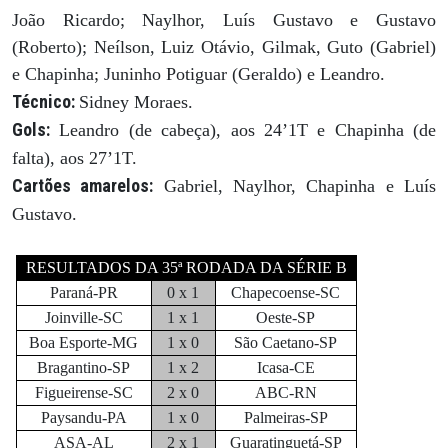
João Ricardo; Naylhor, Luís Gustavo e Gustavo
(Roberto); Neílson, Luiz Otávio, Gilmak, Guto (Gabriel)
e Chapinha; Juninho Potiguar (Geraldo) e Leandro.
Técnico:
Sidney Moraes.
Gols:
Leandro (de cabeça), aos 24’1T e Chapinha (de
falta), aos 27’1T.
Cartões amarelos:
Gabriel, Naylhor, Chapinha e Luís
Gustavo.
RESULTADOS DA 35ª RODADA DA SÉRIE B
Paraná-PR
0 x 1
Chapecoense-SC
Joinville-SC
1 x 1
Oeste-SP
Boa Esporte-MG
1 x 0
São Caetano-SP
Bragantino-SP
1 x 2
Icasa-CE
Figueirense-SC
2 x 0
ABC-RN
Paysandu-PA
1 x 0
Palmeiras-SP
ASA-AL
2 x 1
Guaratinguetá-SP