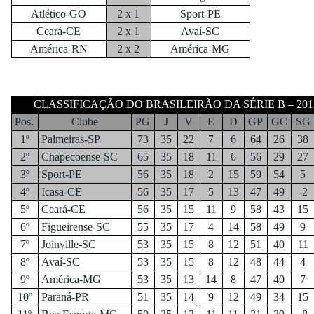
Atlético-GO
2 x 1
Sport-PE
Ceará-CE
2 x 1
Avaí-SC
América-RN
2 x 2
América-MG
CLASSIFICAÇÃO DO BRASILEIRÃO DA SÉRIE B – 201
Pos.
Clube
PG
J
V
E
D
GP
GC
SG
1º
Palmeiras-SP
73
35
22
7
6
64
26
38
2º
Chapecoense-SC
65
35
18
11
6
56
29
27
3º
Sport-PE
56
35
18
2
15
59
54
5
4º
Icasa-CE
56
35
17
5
13
47
49
-2
5º
Ceará-CE
56
35
15
11
9
58
43
15
6º
Figueirense-SC
55
35
17
4
14
58
49
9
7º
Joinville-SC
53
35
15
8
12
51
40
11
8º
Avaí-SC
53
35
15
8
12
48
44
4
9º
América-MG
53
35
13
14
8
47
40
7
10º
Paraná-PR
51
35
14
9
12
49
34
15