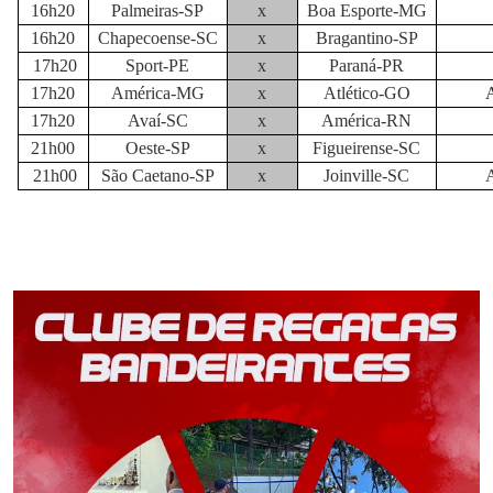
16h20
Palmeiras-SP
x
Boa Esporte-MG
16h20
Chapecoense-SC
x
Bragantino-SP
17h20
Sport-PE
x
Paraná-PR
17h20
América-MG
x
Atlético-GO
17h20
Avaí-SC
x
América-RN
21h00
Oeste-SP
x
Figueirense-SC
21h00
São Caetano-SP
x
Joinville-SC
A