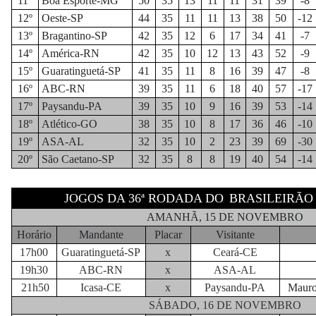
11º
Boa Esporte-MG
50
35
13
11
11
31
39
-8
12º
Oeste-SP
44
35
11
11
13
38
50
-12
13º
Bragantino-SP
42
35
12
6
17
34
41
-7
14º
América-RN
42
35
10
12
13
43
52
-9
15º
Guaratinguetá-SP
41
35
11
8
16
39
47
-8
16º
ABC-RN
39
35
11
6
18
40
57
-17
17º
Paysandu-PA
39
35
10
9
16
39
53
-14
18º
Atlético-GO
38
35
10
8
17
36
46
-10
19º
ASA-AL
32
35
10
2
23
39
69
-30
20º
São Caetano-SP
32
35
8
8
19
40
54
-14
JOGOS DA 36ª RODADA DO
BRASILEIRÃO 
AMANHÃ, 15 DE NOVEMBRO
Horário
Mandante
Placar
Visitante
17h00
Guaratinguetá-SP
x
Ceará-CE
19h30
ABC-RN
x
ASA-AL
21h50
Icasa-CE
x
Paysandu-PA
Mauro
SÁBADO, 16 DE NOVEMBRO