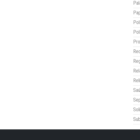
Pal
Pap
Pol
Pol
Pro
Red
Reg
Re
Rel
Sa
Sep
Sol
Sub