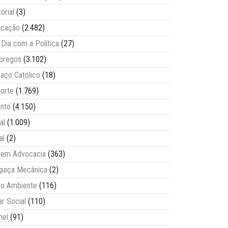
torial
(3)
ucação
(2.482)
Dia com a Política
(27)
pregos
(3.102)
aço Católico
(18)
orte
(1.769)
nto
(4.150)
al
(1.009)
al
(2)
vem Advocacia
(363)
guiça Mecânica
(2)
o Ambiente
(116)
ar Social
(110)
nel
(91)