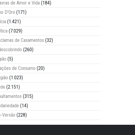
avras de Amor e Vida
(184)
o D'Oro
(171)
ícia
(1.421)
ítica
(7.029)
clamas de Casamentos
(32)
escobrindo
(260)
ião
(5)
lações de Consumo
(20)
igião
(1.023)
úde
(2.151)
ultamentos
(315)
idariedade
(14)
-Versão
(228)