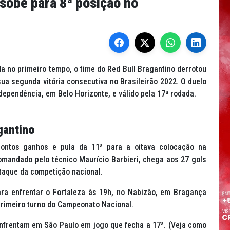
sobe para 8ª posição no
a no primeiro tempo, o time do Red Bull Bragantino derrotou
ua segunda vitória consecutiva no Brasileirão 2022. O duelo
ndependência, em Belo Horizonte, e válido pela 17ª rodada.
gantino
ontos ganhos e pula da 11ª para a oitava colocação na
omandado pelo técnico Maurício Barbieri, chega aos 27 gols
taque da competição nacional.
ara enfrentar o Fortaleza às 19h, no Nabizão, em Bragança
 primeiro turno do Campeonato Nacional.
enfrentam em São Paulo em jogo que fecha a 17ª. (Veja como