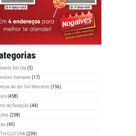
ategorias
iente Em Dia
(5)
nexões Humanas
(17)
nicas de um Sol Nascente
(156)
tura
(458)
eto da Redação
(44)
ções
(238)
tais
(45)
ITH CULTURA
(239)