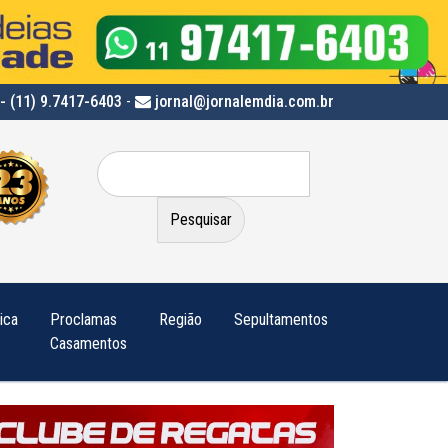
- (11) 9.7417-6403
-
jornal@jornalemdia.com.br
Pesquisar
por:
tica
Proclamas
Região
Sepultamentos
Casamentos