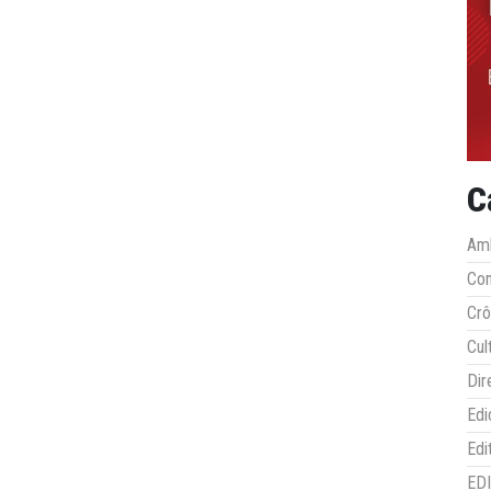
C
Amb
Co
Crô
Cul
Dir
Edi
Edi
ED