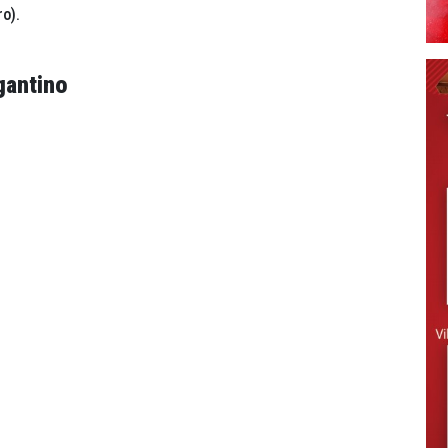
o).
gantino