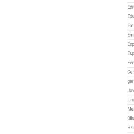
Edi
Ed
Em 
Em
Esp
Esp
Eve
Ger
ger
Jo
Lin
Mei
Olh
Pai