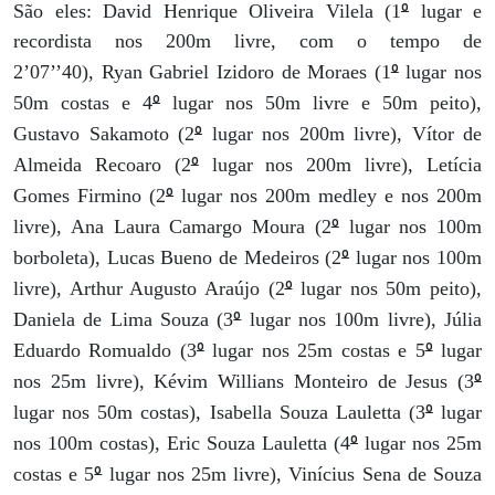
º
São eles: David Henrique Oliveira Vilela (1
lugar e
recordista nos 200m livre, com o tempo de
º
2’07’’40), Ryan Gabriel Izidoro de Moraes (1
lugar nos
º
50m costas e 4
lugar nos 50m livre e 50m peito),
º
Gustavo Sakamoto (2
lugar nos 200m livre), Vítor de
º
Almeida Recoaro (2
lugar nos 200m livre), Letícia
º
Gomes Firmino (2
lugar nos 200m medley e nos 200m
º
livre), Ana Laura Camargo Moura (2
lugar nos 100m
º
borboleta), Lucas Bueno de Medeiros (2
lugar nos 100m
º
livre), Arthur Augusto Araújo (2
lugar nos 50m peito),
º
Daniela de Lima Souza (3
lugar nos 100m livre), Júlia
º
º
Eduardo Romualdo (3
lugar nos 25m costas e 5
lugar
º
nos 25m livre), Kévim Willians Monteiro de Jesus (3
º
lugar nos 50m costas), Isabella Souza Lauletta (3
lugar
º
nos 100m costas), Eric Souza Lauletta (4
lugar nos 25m
º
costas e 5
lugar nos 25m livre), Vinícius Sena de Souza