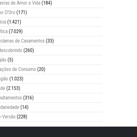
avras de Amor e Vida
(184)
o D'Oro
(171)
ícia
(1.421)
ítica
(7.029)
clamas de Casamentos
(33)
escobrindo
(260)
ião
(5)
lações de Consumo
(20)
igião
(1.023)
úde
(2.153)
ultamentos
(316)
idariedade
(14)
-Versão
(228)