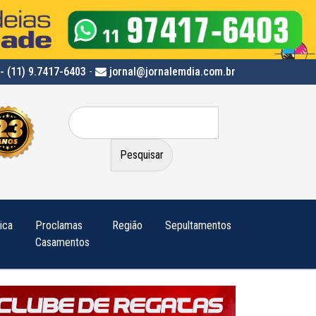
- (11) 9.7417-6403
-
jornal@jornalemdia.com.br
Pesquisar
por:
tica
Proclamas
Região
Sepultamentos
Casamentos