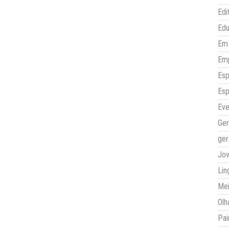
Edi
Ed
Em 
Em
Esp
Esp
Eve
Ger
ger
Jo
Lin
Mei
Olh
Pai