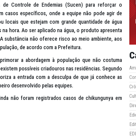
a de Controle de Endemias (Sucen) para reforçar o
m casos específicos, onde a equipe não pode agir de
ou locais que estejam com grande quantidade de água
 na hora. Ao ser aplicado na água, o produto apresenta
 A substância não oferece risco ao meio ambiente, aos
ulação, de acordo com a Prefeitura.
C
aprimorar a abordagem à população que não costuma
Amb
se existem possíveis criadouros nas residências. Segundo
toriza a entrada com a desculpa de que já conhece as
Co
neiro desenvolvido pelas equipes.
Crô
Cul
inda não foram registrados casos de chikungunya em
Dir
Edi
Edi
ED