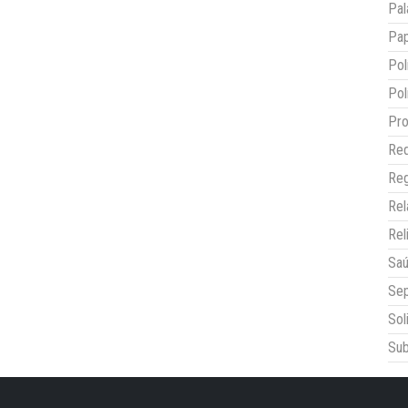
Pal
Pap
Pol
Pol
Pro
Red
Reg
Re
Rel
Sa
Sep
Sol
Sub