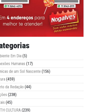
ategorias
iente Em Dia
(5)
nexões Humanas
(17)
nicas de um Sol Nascente
(156)
tura
(459)
eto da Redação
(44)
ções
(238)
tais
(45)
ITH CULTURA
(239)