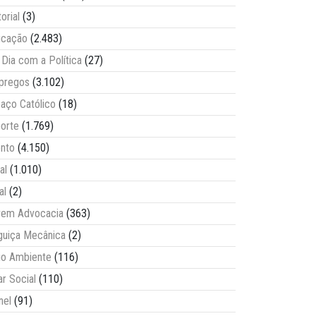
torial
(3)
ucação
(2.483)
Dia com a Política
(27)
pregos
(3.102)
aço Católico
(18)
orte
(1.769)
nto
(4.150)
al
(1.010)
al
(2)
vem Advocacia
(363)
guiça Mecânica
(2)
o Ambiente
(116)
ar Social
(110)
nel
(91)