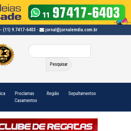
- (11) 9.7417-6403
-
jornal@jornalemdia.com.br
Pesquisar
por:
tica
Proclamas
Região
Sepultamentos
Casamentos