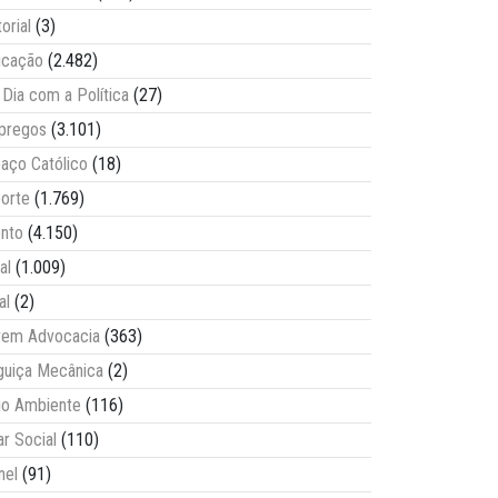
torial
(3)
ucação
(2.482)
Dia com a Política
(27)
pregos
(3.101)
aço Católico
(18)
orte
(1.769)
nto
(4.150)
al
(1.009)
al
(2)
vem Advocacia
(363)
guiça Mecânica
(2)
o Ambiente
(116)
ar Social
(110)
nel
(91)