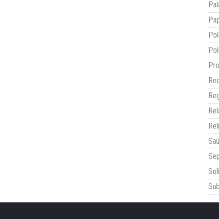
Pal
Pap
Pol
Pol
Pro
Red
Reg
Re
Rel
Sa
Sep
Sol
Sub