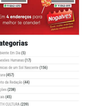
ategorias
iente Em Dia
(5)
nexões Humanas
(17)
nicas de um Sol Nascente
(156)
tura
(457)
eto da Redação
(44)
ções
(238)
tais
(45)
ITH CULTURA
(239)