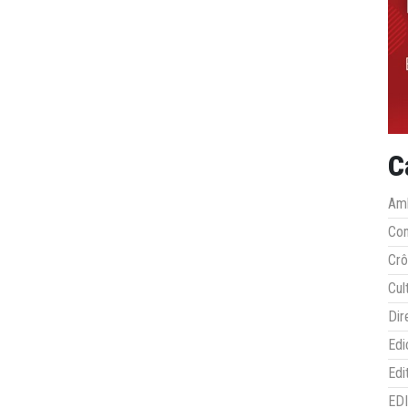
C
Amb
Co
Crô
Cul
Dir
Edi
Edi
ED