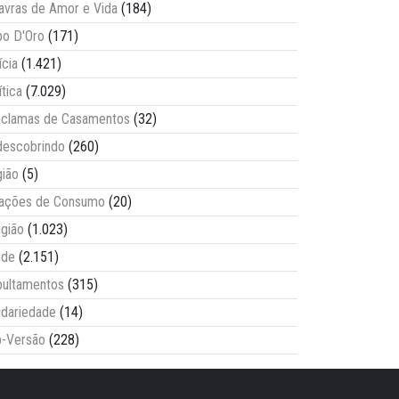
avras de Amor e Vida
(184)
o D'Oro
(171)
ícia
(1.421)
ítica
(7.029)
clamas de Casamentos
(32)
escobrindo
(260)
ião
(5)
lações de Consumo
(20)
igião
(1.023)
úde
(2.151)
ultamentos
(315)
idariedade
(14)
-Versão
(228)