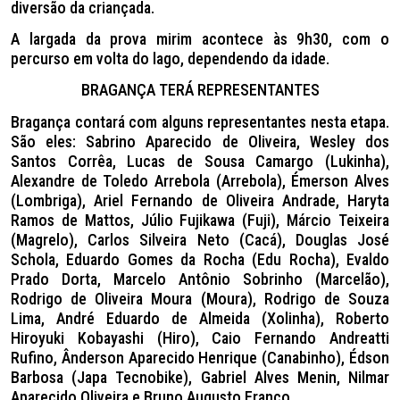
diversão da criançada.
A largada da prova mirim acontece às 9h30, com o
percurso em volta do lago, dependendo da idade.
BRAGANÇA TERÁ REPRESENTANTES
Bragança contará com alguns representantes nesta etapa.
São eles: Sabrino Aparecido de Oliveira, Wesley dos
Santos Corrêa, Lucas de Sousa Camargo (Lukinha),
Alexandre de Toledo Arrebola (Arrebola), Émerson Alves
(Lombriga), Ariel Fernando de Oliveira Andrade, Haryta
Ramos de Mattos, Júlio Fujikawa (Fuji), Márcio Teixeira
(Magrelo), Carlos Silveira Neto (Cacá), Douglas José
Schola, Eduardo Gomes da Rocha (Edu Rocha), Evaldo
Prado Dorta, Marcelo Antônio Sobrinho (Marcelão),
Rodrigo de Oliveira Moura (Moura), Rodrigo de Souza
Lima, André Eduardo de Almeida (Xolinha), Roberto
Hiroyuki Kobayashi (Hiro), Caio Fernando Andreatti
Rufino, Ânderson Aparecido Henrique (Canabinho), Édson
Barbosa (Japa Tecnobike), Gabriel Alves Menin, Nilmar
Aparecido Oliveira e Bruno Augusto Franco.