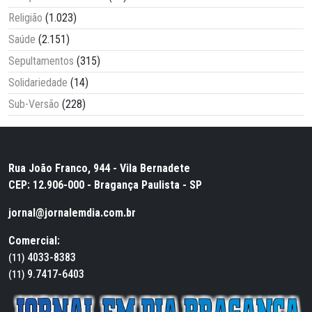
Religião
(1.023)
Saúde
(2.151)
Sepultamentos
(315)
Solidariedade
(14)
Sub-Versão
(228)
Rua João Franco, 944 - Vila Bernadete
CEP: 12.906-000 - Bragança Paulista - SP
jornal@jornalemdia.com.br
Comercial:
4033-8383
(11)
9.7417-6403
(11)