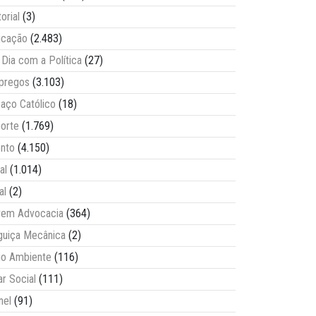
torial
(3)
ucação
(2.483)
Dia com a Política
(27)
pregos
(3.103)
aço Católico
(18)
orte
(1.769)
nto
(4.150)
al
(1.014)
al
(2)
vem Advocacia
(364)
guiça Mecânica
(2)
o Ambiente
(116)
ar Social
(111)
nel
(91)