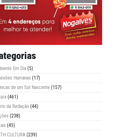
ategorias
iente Em Dia
(5)
nexões Humanas
(17)
nicas de um Sol Nascente
(157)
tura
(461)
eto da Redação
(44)
ções
(238)
tais
(45)
ITH CULTURA
(239)