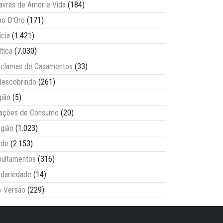
avras de Amor e Vida
(184)
o D'Oro
(171)
ícia
(1.421)
ítica
(7.030)
clamas de Casamentos
(33)
escobrindo
(261)
ião
(5)
lações de Consumo
(20)
igião
(1.023)
úde
(2.153)
ultamentos
(316)
idariedade
(14)
-Versão
(229)