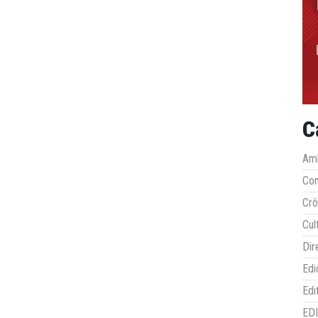
C
Amb
Co
Crô
Cul
Dir
Edi
Edi
ED