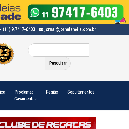
- (11) 9.7417-6403
-
jornal@jornalemdia.com.br
Pesquisar
por:
tica
Proclamas
Região
Sepultamentos
Casamentos