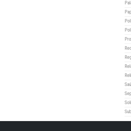
Pal
Pap
Pol
Pol
Pro
Red
Reg
Re
Rel
Sa
Sep
Sol
Sub