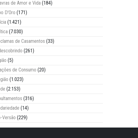
avras de Amor e Vida
(184)
o D'Oro
(171)
ícia
(1.421)
ítica
(7.030)
clamas de Casamentos
(33)
escobrindo
(261)
ião
(5)
lações de Consumo
(20)
igião
(1.023)
úde
(2.153)
ultamentos
(316)
idariedade
(14)
-Versão
(229)