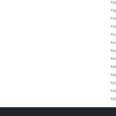
Pal
Pap
Pol
Pol
Pro
Red
Reg
Re
Rel
Sa
Sep
Sol
Sub