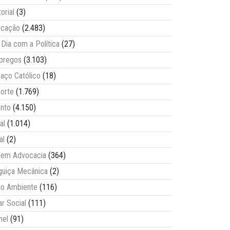
torial
(3)
ucação
(2.483)
Dia com a Política
(27)
pregos
(3.103)
aço Católico
(18)
orte
(1.769)
nto
(4.150)
al
(1.014)
al
(2)
vem Advocacia
(364)
guiça Mecânica
(2)
o Ambiente
(116)
ar Social
(111)
nel
(91)