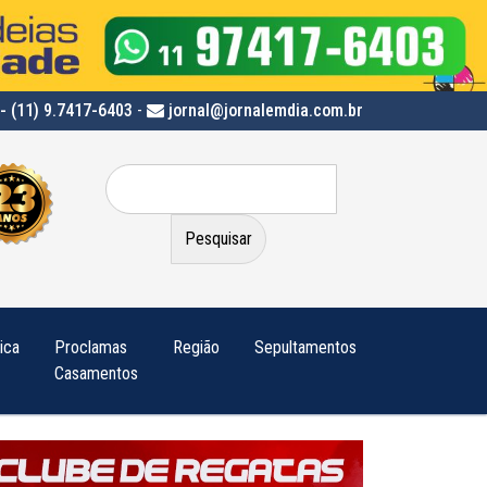
- (11) 9.7417-6403
-
jornal@jornalemdia.com.br
Pesquisar
por:
tica
Proclamas
Região
Sepultamentos
Casamentos