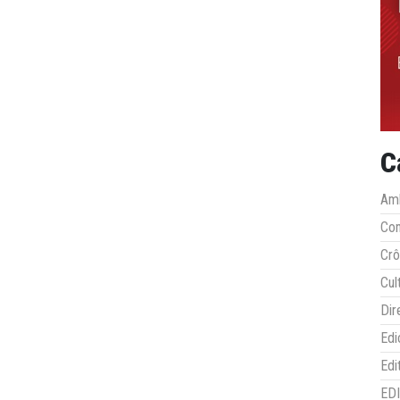
C
Amb
Co
Crô
Cul
Dir
Edi
Edi
ED