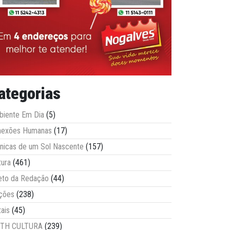
ategorias
iente Em Dia
(5)
nexões Humanas
(17)
nicas de um Sol Nascente
(157)
tura
(461)
eto da Redação
(44)
ções
(238)
tais
(45)
ITH CULTURA
(239)