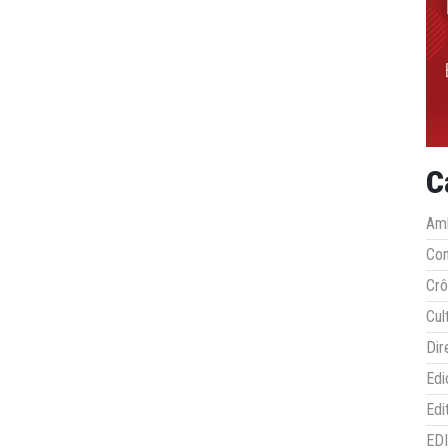
C
Amb
Co
Crô
Cul
Dir
Edi
Edi
ED