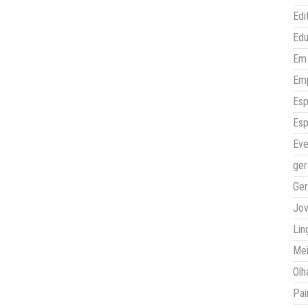
Edi
Ed
Em 
Em
Esp
Esp
Eve
ger
Ger
Jo
Lin
Mei
Olh
Pai