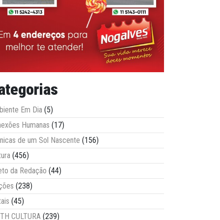
ategorias
iente Em Dia
(5)
nexões Humanas
(17)
nicas de um Sol Nascente
(156)
tura
(456)
eto da Redação
(44)
ções
(238)
tais
(45)
ITH CULTURA
(239)