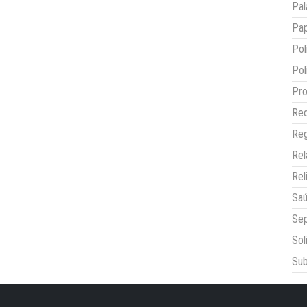
Pal
Pap
Pol
Pol
Pro
Red
Reg
Re
Rel
Sa
Sep
Sol
Sub