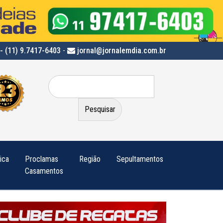
- (11) 9.7417-6403
-
jornal@jornalemdia.com.br
Pesquisar
por:
tica
Proclamas
Região
Sepultamentos
Casamentos