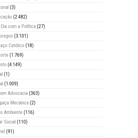
torial
(3)
ucação
(2.482)
Dia com a Política
(27)
pregos
(3.101)
aço Católico
(18)
orte
(1.769)
nto
(4.149)
al
(1)
al
(1.009)
vem Advocacia
(363)
guiça Mecânica
(2)
o Ambiente
(116)
ar Social
(110)
nel
(91)