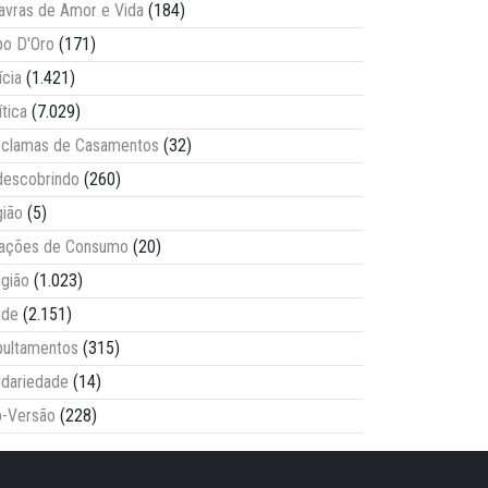
avras de Amor e Vida
(184)
o D'Oro
(171)
ícia
(1.421)
ítica
(7.029)
clamas de Casamentos
(32)
escobrindo
(260)
ião
(5)
lações de Consumo
(20)
igião
(1.023)
úde
(2.151)
ultamentos
(315)
idariedade
(14)
-Versão
(228)