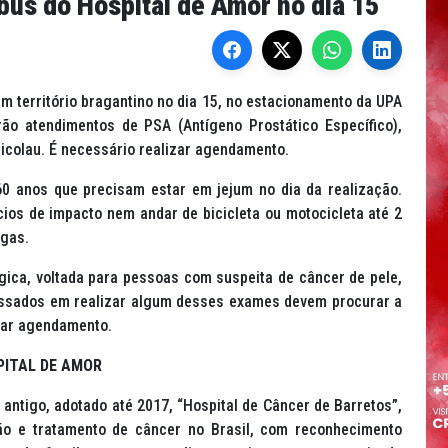
bus do Hospital de Amor no dia 15
 território bragantino no dia 15, no estacionamento da UPA
rão atendimentos de PSA (Antígeno Prostático Específico),
icolau. É necessário realizar agendamento.
0 anos que precisam estar em jejum no dia da realização.
ios de impacto nem andar de bicicleta ou motocicleta até 2
agas.
gica, voltada para pessoas com suspeita de câncer de pele,
ressados em realizar algum desses exames devem procurar a
itar agendamento.
PITAL DE AMOR
ntigo, adotado até 2017, “Hospital de Câncer de Barretos”,
ção e tratamento de câncer no Brasil, com reconhecimento