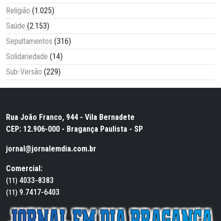
Religião
(1.025)
Saúde
(2.153)
Sepultamentos
(316)
Solidariedade
(14)
Sub-Versão
(229)
Rua João Franco, 944 - Vila Bernadete
CEP: 12.906-000 - Bragança Paulista - SP
jornal@jornalemdia.com.br
Comercial:
4033-8383
(11)
9.7417-6403
(11)