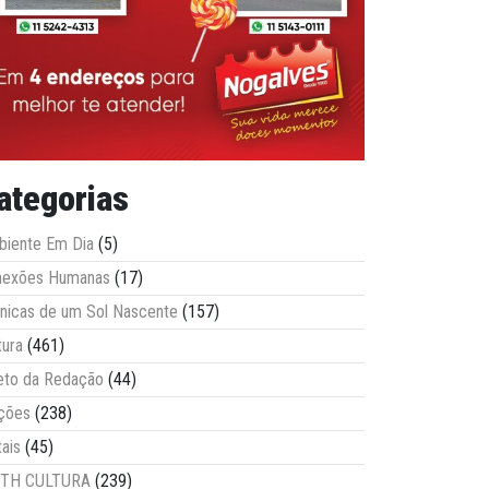
ategorias
iente Em Dia
(5)
nexões Humanas
(17)
nicas de um Sol Nascente
(157)
tura
(461)
eto da Redação
(44)
ções
(238)
tais
(45)
ITH CULTURA
(239)