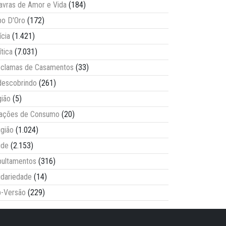
avras de Amor e Vida
(184)
o D'Oro
(172)
ícia
(1.421)
ítica
(7.031)
clamas de Casamentos
(33)
escobrindo
(261)
ião
(5)
lações de Consumo
(20)
igião
(1.024)
úde
(2.153)
ultamentos
(316)
idariedade
(14)
-Versão
(229)