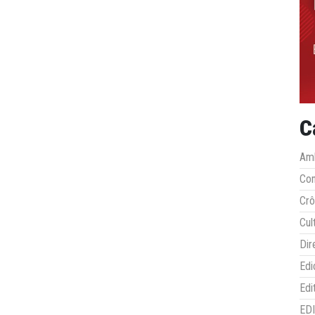
C
Amb
Co
Crô
Cul
Dir
Edi
Edi
ED