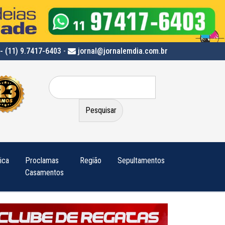
- (11) 9.7417-6403
-
jornal@jornalemdia.com.br
Pesquisar
por:
tica
Proclamas
Região
Sepultamentos
Casamentos