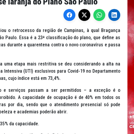
se laranja do Plano São Paulo
ciou o retrocesso da região de Campinas, à qual Bragança
ão Paulo. Essa é a 23
ª
classificação do plano, que define as
as durante a quarentena contra o novo coronavírus e passa
a uma etapa mais restritiva se deu considerando a alta na
a Intensiva (UTI) exclusivos para Covid-19 no Departamento
as, cujo índice está em 73,4%.
io e serviços passam a ser permitidos – a exceção é o
 proibido. A capacidade de ocupação é de 40% em todos os
ras por dia, sendo que o atendimento presencial só pode
 beleza e academias poderão abrir.
 35% da capacidade.