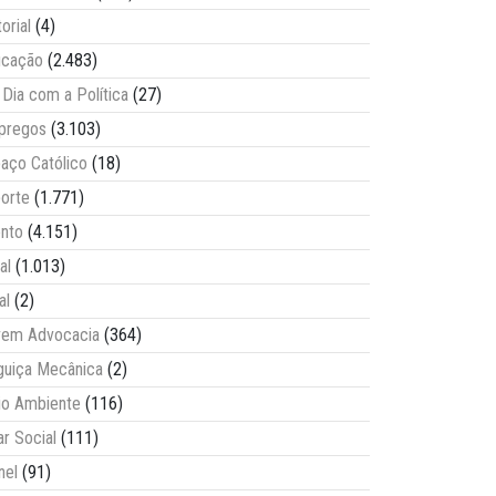
torial
(4)
ucação
(2.483)
Dia com a Política
(27)
pregos
(3.103)
aço Católico
(18)
orte
(1.771)
nto
(4.151)
al
(1.013)
al
(2)
vem Advocacia
(364)
guiça Mecânica
(2)
o Ambiente
(116)
ar Social
(111)
nel
(91)