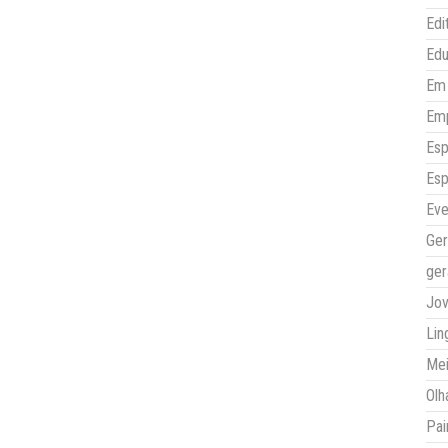
Edi
Ed
Em 
Em
Esp
Esp
Eve
Ger
ger
Jo
Lin
Mei
Olh
Pai