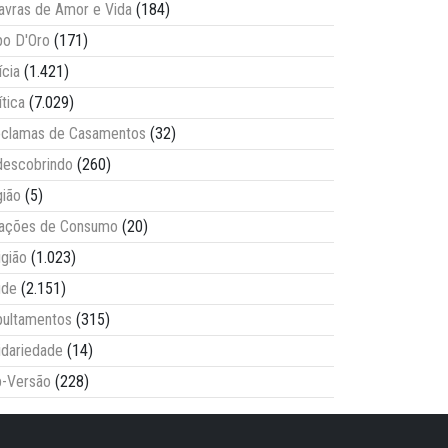
avras de Amor e Vida
(184)
o D'Oro
(171)
ícia
(1.421)
ítica
(7.029)
clamas de Casamentos
(32)
escobrindo
(260)
ião
(5)
lações de Consumo
(20)
igião
(1.023)
úde
(2.151)
ultamentos
(315)
idariedade
(14)
-Versão
(228)