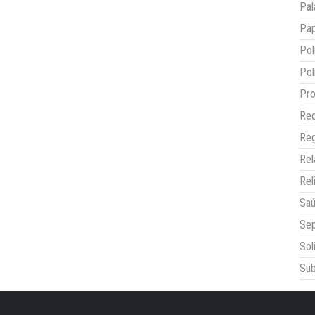
Pal
Pap
Pol
Pol
Pro
Red
Reg
Re
Rel
Sa
Sep
Sol
Sub