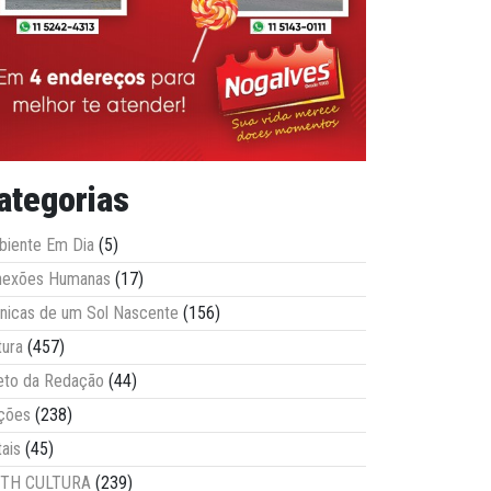
ategorias
iente Em Dia
(5)
nexões Humanas
(17)
nicas de um Sol Nascente
(156)
tura
(457)
eto da Redação
(44)
ções
(238)
tais
(45)
ITH CULTURA
(239)