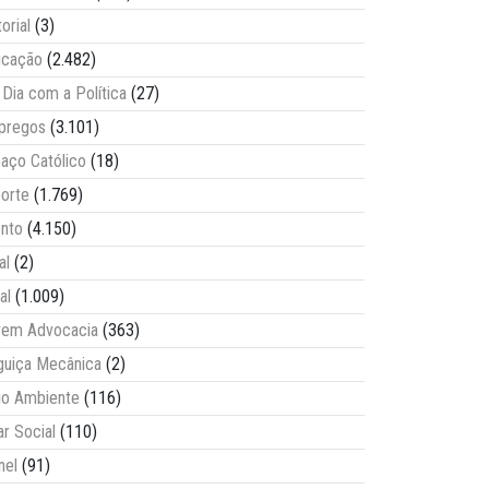
torial
(3)
ucação
(2.482)
Dia com a Política
(27)
pregos
(3.101)
aço Católico
(18)
orte
(1.769)
nto
(4.150)
al
(2)
al
(1.009)
vem Advocacia
(363)
guiça Mecânica
(2)
o Ambiente
(116)
ar Social
(110)
nel
(91)