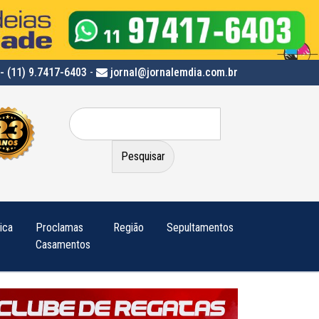
- (11) 9.7417-6403
-
jornal@jornalemdia.com.br
Pesquisar
por:
tica
Proclamas
Região
Sepultamentos
Casamentos