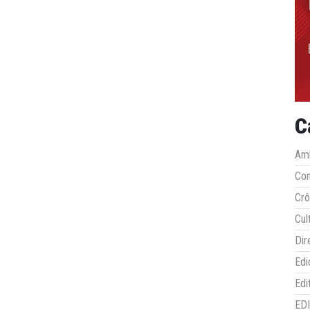
C
Amb
Co
Crô
Cul
Dir
Edi
Edi
ED