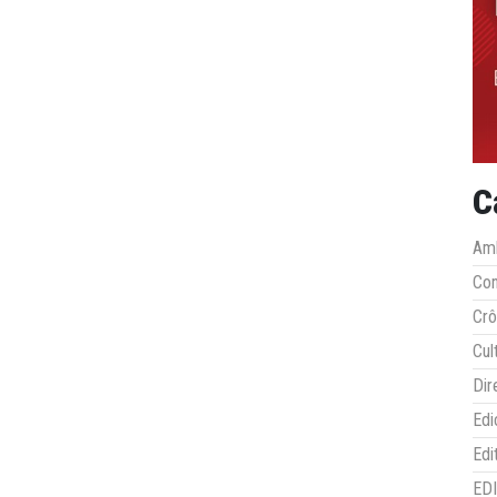
C
Amb
Co
Crô
Cul
Dir
Edi
Edi
ED