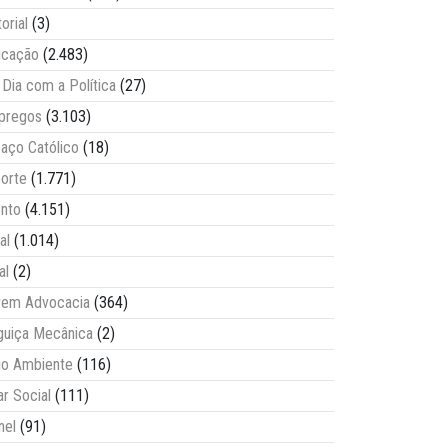
torial
(3)
ucação
(2.483)
Dia com a Política
(27)
pregos
(3.103)
aço Católico
(18)
orte
(1.771)
nto
(4.151)
al
(1.014)
al
(2)
vem Advocacia
(364)
guiça Mecânica
(2)
o Ambiente
(116)
ar Social
(111)
nel
(91)