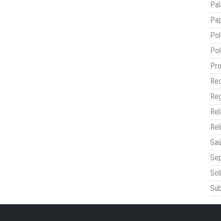
Pal
Pap
Pol
Pol
Pro
Red
Reg
Re
Rel
Sa
Sep
Sol
Sub