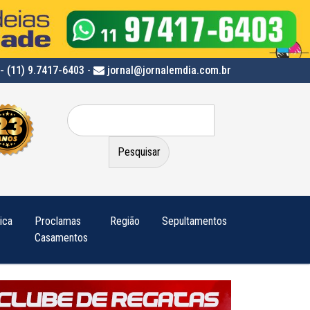
- (11) 9.7417-6403
-
jornal@jornalemdia.com.br
Pesquisar
por:
tica
Proclamas
Região
Sepultamentos
Casamentos