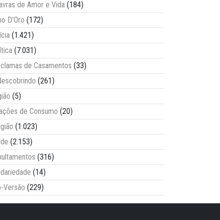
avras de Amor e Vida
(184)
o D'Oro
(172)
ícia
(1.421)
ítica
(7.031)
clamas de Casamentos
(33)
escobrindo
(261)
ião
(5)
lações de Consumo
(20)
igião
(1.023)
úde
(2.153)
ultamentos
(316)
idariedade
(14)
-Versão
(229)