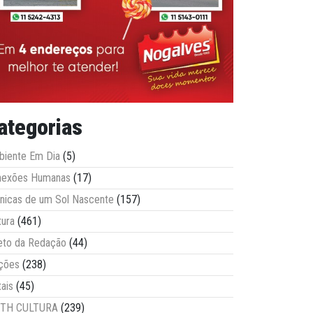
ategorias
iente Em Dia
(5)
nexões Humanas
(17)
nicas de um Sol Nascente
(157)
tura
(461)
eto da Redação
(44)
ções
(238)
tais
(45)
ITH CULTURA
(239)