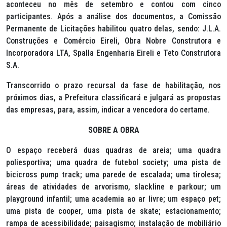
aconteceu no mês de setembro e contou com cinco
participantes. Após a análise dos documentos, a Comissão
Permanente de Licitações habilitou quatro delas, sendo: J.L.A.
Construções e Comércio Eireli, Obra Nobre Construtora e
Incorporadora LTA, Spalla Engenharia Eireli e Teto Construtora
S.A.
Transcorrido o prazo recursal da fase de habilitação, nos
próximos dias, a Prefeitura classificará e julgará as propostas
das empresas, para, assim, indicar a vencedora do certame.
SOBRE A OBRA
O espaço receberá duas quadras de areia; uma quadra
poliesportiva; uma quadra de futebol
society
; uma pista de
bicicross
pump track
; uma parede de escalada; uma tirolesa;
áreas de atividades de arvorismo,
slackline
e
parkour
; um
playground
infantil; uma academia ao ar livre; um espaço
pet
;
uma pista de
cooper
, uma pista de
skate
; estacionamento;
rampa de acessibilidade; paisagismo; instalação de mobiliário