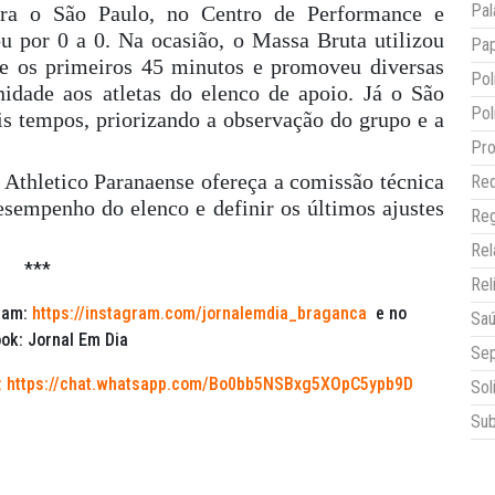
Pal
tra o São Paulo, no Centro de Performance e
 por 0 a 0. Na ocasião, o Massa Bruta utilizou
Pap
te os primeiros 45 minutos e promoveu diversas
Pol
idade aos atletas do elenco de apoio. Já o São
Pol
s tempos, priorizando a observação do grupo e a
Pro
o Athletico Paranaense ofereça a comissão técnica
Red
sempenho do elenco e definir os últimos ajustes
Reg
Re
***
Rel
ram:
https://instagram.com/jornalemdia_braganca
e no
Sa
ok: Jornal Em Dia
Sep
:
https://chat.whatsapp.com/Bo0bb5NSBxg5XOpC5ypb9D
Sol
Sub