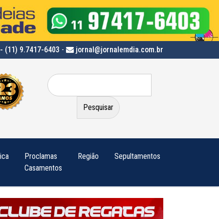
- (11) 9.7417-6403
-
jornal@jornalemdia.com.br
Pesquisar
por:
tica
Proclamas
Região
Sepultamentos
Casamentos