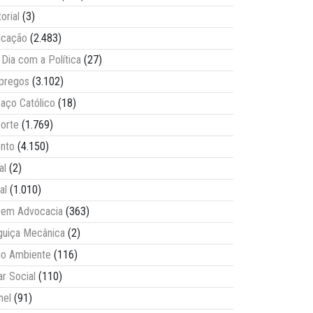
torial
(3)
ucação
(2.483)
Dia com a Política
(27)
pregos
(3.102)
aço Católico
(18)
orte
(1.769)
nto
(4.150)
al
(2)
al
(1.010)
vem Advocacia
(363)
guiça Mecânica
(2)
o Ambiente
(116)
ar Social
(110)
nel
(91)