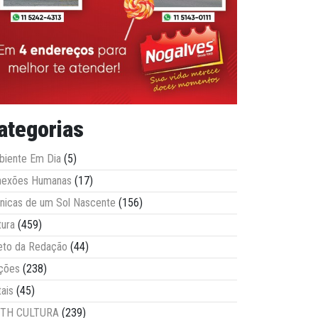
ategorias
iente Em Dia
(5)
nexões Humanas
(17)
nicas de um Sol Nascente
(156)
tura
(459)
eto da Redação
(44)
ções
(238)
tais
(45)
ITH CULTURA
(239)