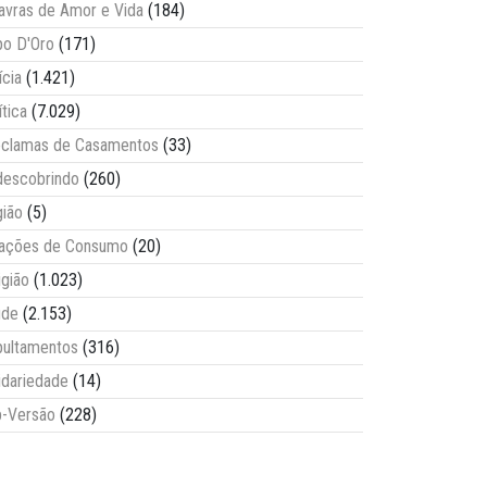
avras de Amor e Vida
(184)
o D'Oro
(171)
ícia
(1.421)
ítica
(7.029)
clamas de Casamentos
(33)
escobrindo
(260)
ião
(5)
lações de Consumo
(20)
igião
(1.023)
úde
(2.153)
ultamentos
(316)
idariedade
(14)
-Versão
(228)