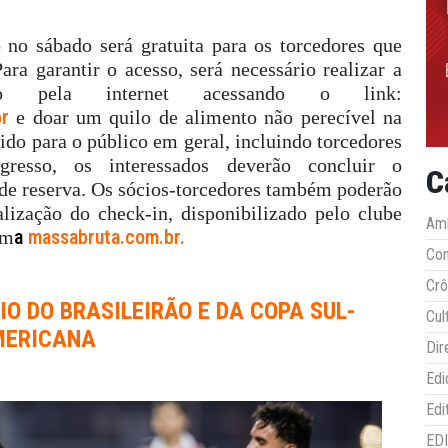
 no sábado será gratuita para os torcedores que
ara garantir o acesso, será necessário realizar a
so pela internet acessando o link:
br
e doar um quilo de alimento não perecível na
ido para o público em geral, incluindo torcedores
resso, os interessados deverão concluir o
C
 de reserva. Os sócios-torcedores também poderão
lização do check-in, disponibilizado pelo clube
Amb
a
massabruta.com.br
.
am
Co
Crô
IO DO BRASILEIRÃO E DA
COPA SUL-
Cul
ERICANA
Dir
Edi
Edi
ED