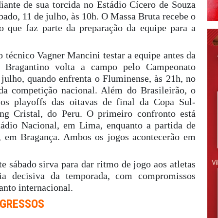
iante de sua torcida no Estádio Cícero de Souza
bado, 11 de julho, às 10h. O Massa Bruta recebe o
o que faz parte da preparação da equipe para a
o técnico Vagner Mancini testar a equipe antes da
 O Bragantino volta a campo pelo Campeonato
e julho, quando enfrenta o Fluminense, às 21h, no
da competição nacional. Além do Brasileirão, o
os playoffs das oitavas de final da Copa Sul-
ng Cristal, do Peru. O primeiro confronto está
tádio Nacional, em Lima, enquanto a partida de
ho, em Bragança. Ambos os jogos acontecerão em
te sábado sirva para dar ritmo de jogo aos atletas
cia decisiva da temporada, com compromissos
anto internacional.
NGRESSOS