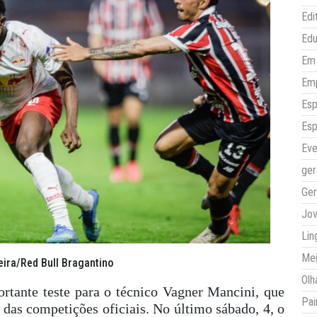
Edi
Ed
Em 
Em
Esp
Esp
Eve
ger
Ger
Jo
Lin
Mei
reira/Red Bull Bragantino
Olh
tante teste para o técnico Vagner Mancini, que
Pai
 das competições oficiais. No último sábado, 4, o