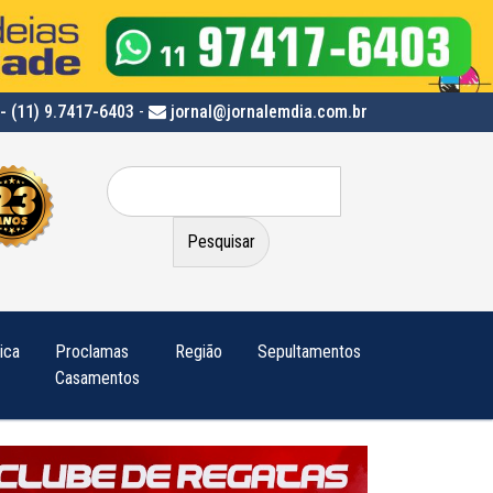
- (11) 9.7417-6403
-
jornal@jornalemdia.com.br
Pesquisar
por:
tica
Proclamas
Região
Sepultamentos
Casamentos