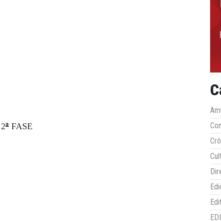
C
Amb
ª
Co
2
FASE
Crô
Cul
Dir
Edi
Edi
ED