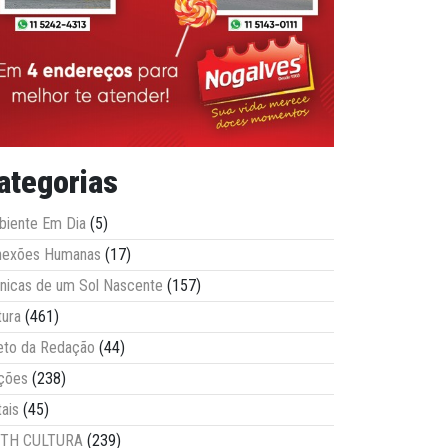
ategorias
iente Em Dia
(5)
nexões Humanas
(17)
nicas de um Sol Nascente
(157)
tura
(461)
eto da Redação
(44)
ções
(238)
tais
(45)
ITH CULTURA
(239)