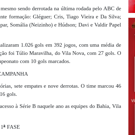
ulo mesmo sendo derrotada na última rodada pelo ABC de
te formação: Gléguer; Cris, Tiago Vieira e Da Silva;
ar, Somália (Neizinho) e Húdson; Davi e Valdir Papel
talizaram 1.026 gols em 392 jogos, com uma média de
tição foi Túlio Maravilha, do Vila Nova, com 27 gols. O
ampeonato com 10 gols marcados.
CAMPANHA
órias, sete empates e nove derrotas. O time marcou 46
16 gols.
esso à Série B naquele ano as equipes do Bahia, Vila
ª
1
FASE