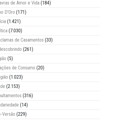
avras de Amor e Vida
(184)
o D'Oro
(171)
ícia
(1.421)
ítica
(7.030)
clamas de Casamentos
(33)
escobrindo
(261)
ião
(5)
lações de Consumo
(20)
igião
(1.023)
úde
(2.153)
ultamentos
(316)
idariedade
(14)
-Versão
(229)