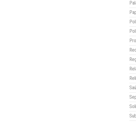
Pal
Pap
Pol
Pol
Pro
Red
Reg
Re
Rel
Sa
Sep
Sol
Sub