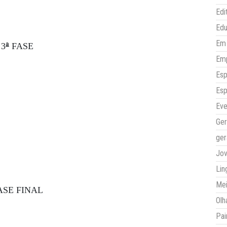
Edi
Ed
Em 
ª
3
FASE
Em
Esp
Esp
Eve
Ger
ger
Jo
Lin
Mei
ASE FINAL
Olh
Pai