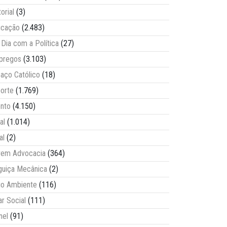
torial
(3)
ucação
(2.483)
Dia com a Política
(27)
pregos
(3.103)
aço Católico
(18)
orte
(1.769)
nto
(4.150)
al
(1.014)
al
(2)
vem Advocacia
(364)
guiça Mecânica
(2)
o Ambiente
(116)
ar Social
(111)
nel
(91)